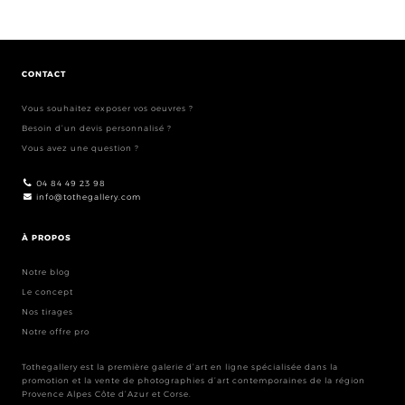
CONTACT
Vous souhaitez exposer vos oeuvres ?
Besoin d’un devis personnalisé ?
Vous avez une question ?
04 84 49 23 98
info@tothegallery.com
À PROPOS
Notre blog
Le concept
Nos tirages
Notre offre pro
Tothegallery est la première galerie d’art en ligne spécialisée dans la
promotion et la vente de photographies d’art contemporaines de la région
Provence Alpes Côte d’Azur et Corse.