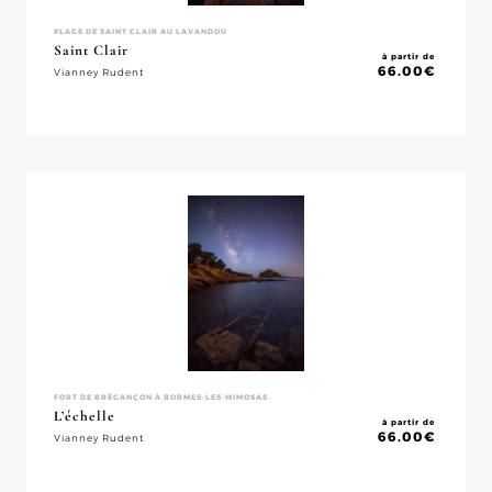
PLAGE DE SAINT CLAIR AU LAVANDOU
Saint Clair
à partir de
66.00
€
Vianney Rudent
FORT DE BRÉGANÇON À BORMES-LES-MIMOSAS
L’échelle
à partir de
66.00
€
Vianney Rudent