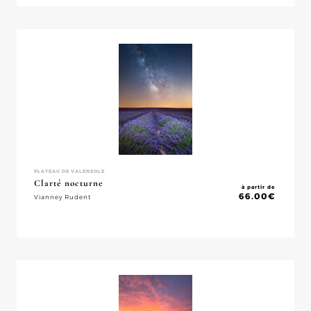
PLATEAU DE VALENSOLE
Clarté nocturne
à partir de
66.00
€
Vianney Rudent