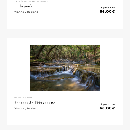
VALLÉE DE LA SAUVEBONNE
Embrumée
à partir de
66.00
€
Vianney Rudent
NANS-LES-PINS
Sources de l’Huveaune
à partir de
66.00
€
Vianney Rudent