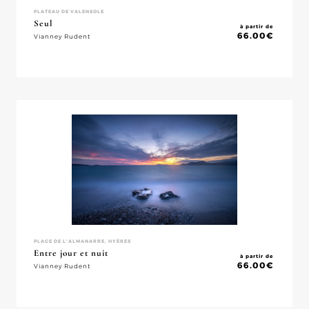
PLATEAU DE VALENSOLE
Seul
à partir de
66.00
€
Vianney Rudent
PLAGE DE L'ALMANARRE, HYÈRES
Entre jour et nuit
à partir de
66.00
€
Vianney Rudent