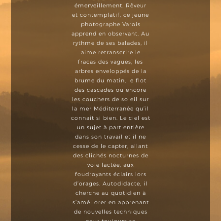
émerveillement. Rêveur
et contemplatif, ce jeune
photographe Varois
apprend en observant. Au
rythme de ses balades, il
aime retranscrire le
fracas des vagues, les
arbres enveloppés de la
brume du matin, le flot
des cascades ou encore
les couchers de soleil sur
la mer Méditerranée qu’il
connaît si bien. Le ciel est
un sujet à part entière
dans son travail et il ne
cesse de le capter, allant
des clichés nocturnes de
voie lactée, aux
foudroyants éclairs lors
d’orages. Autodidacte, il
cherche au quotidien à
s’améliorer en apprenant
de nouvelles techniques
pour toujours se