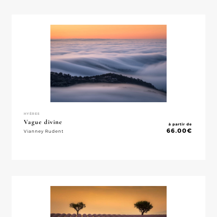
HYÈRES
Vague divine
à partir de
66.00
€
Vianney Rudent