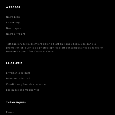
À PROPOS
Notre blog
Le concept
Nos tirages
Notre offre pro
Tothegallery est la première galerie d’art en ligne spécialisée dans la
promotion et la vente de photographies d’art contemporaines de la région
Provence Alpes Côte d’Azur et Corse.
LA GALERIE
Livraison & retours
Paiement sécurisé
Conditions générales de vente
Les questions fréquentes
THÉMATIQUES
Faune