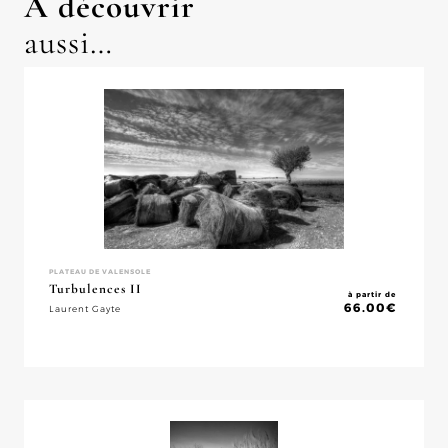
À découvrir
aussi…
PLATEAU DE VALENSOLE
Turbulences II
à partir de
66.00
€
Laurent Gayte