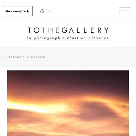
Skip
to
0
Mon compte
content
Home / Accueil
RETOUR À LA GALERIE