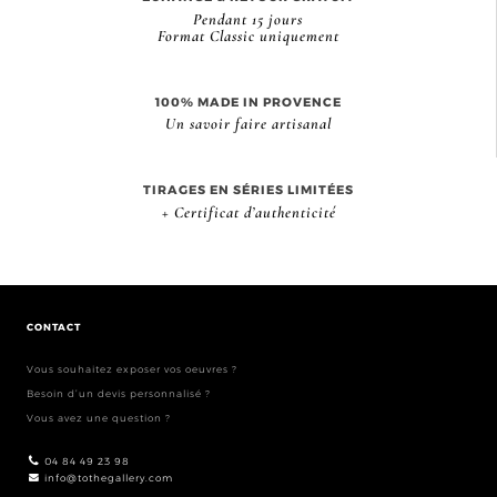
Pendant 15 jours
Format Classic uniquement
100% MADE IN PROVENCE
Un savoir faire artisanal
TIRAGES EN SÉRIES LIMITÉES
+ Certificat d’authenticité
CONTACT
Vous souhaitez exposer vos oeuvres ?
Besoin d’un devis personnalisé ?
Vous avez une question ?
04 84 49 23 98
info@tothegallery.com