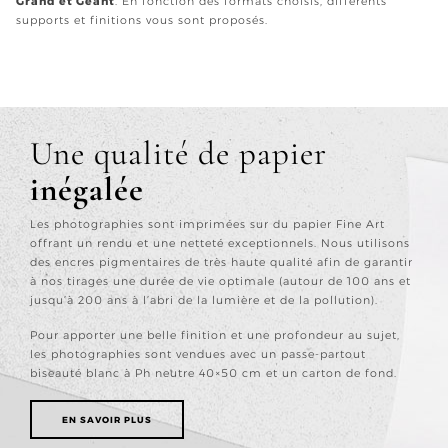
Grand et Géant
. En fonction des formats choisis, différents
supports et finitions vous sont proposés.
Une qualité de papier
inégalée
Les photographies sont imprimées sur du papier Fine Art
offrant un rendu et une netteté exceptionnels. Nous utilisons
des encres pigmentaires de très haute qualité afin de garantir
à nos tirages une durée de vie optimale (autour de 100 ans et
jusqu’à 200 ans à l’abri de la lumière et de la pollution).
Pour apporter une belle finition et une profondeur au sujet,
les photographies sont vendues avec un passe-partout
biseauté blanc à Ph neutre 40×50 cm et un carton de fond.
EN SAVOIR PLUS