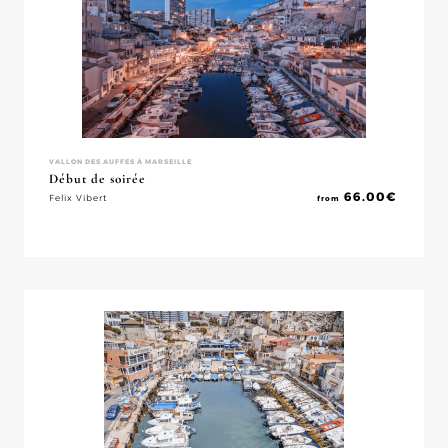
VALLON DES AUFFES À MARSEILLE
Début de soirée
66.00
€
Felix Vibert
from