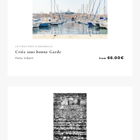
LE VIEUX PORT À MARSEILLE
Criée sous bonne Garde
66.00
€
Felix Vibert
from