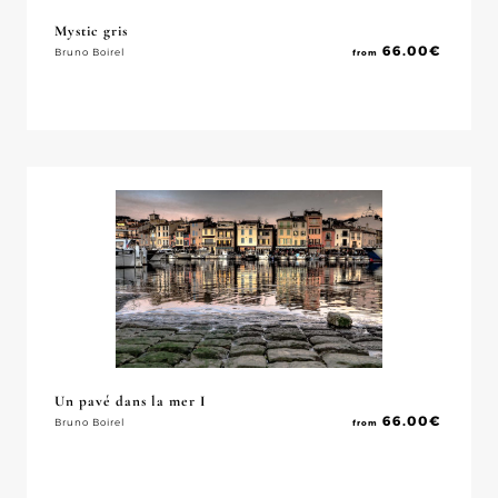
Mystic gris
66.00
€
Bruno Boirel
from
Un pavé dans la mer I
66.00
€
Bruno Boirel
from