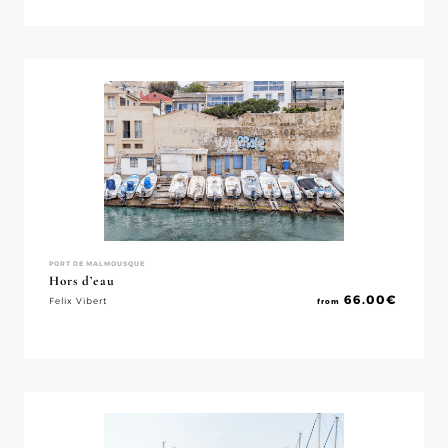
PORT DE MALMOUSQUE
Hors d’eau
66.00
€
Felix Vibert
from