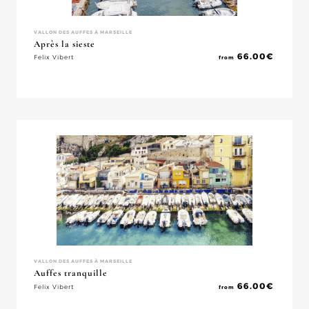
VALLON DES AUFFES À MARSEILLE
Après la sieste
66.00
€
Felix Vibert
from
VALLON DES AUFFES À MARSEILLE
Auffes tranquille
66.00
€
Felix Vibert
from