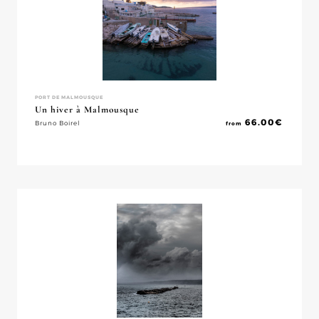
PORT DE MALMOUSQUE
Un hiver à Malmousque
66.00
€
Bruno Boirel
from