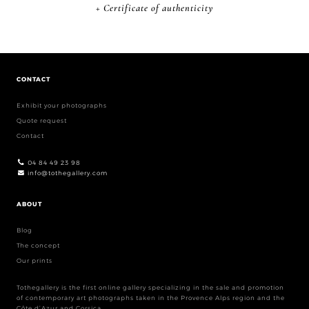
+ Certificate of authenticity
CONTACT
Exhibit your photographs
Quote request
Contact
04 84 49 23 98
info@tothegallery.com
ABOUT
Blog
The concept
Our prints
Tothegallery is the first online gallery specializing in the sale and promotion
of contemporary art photographs taken in the Provence Alps region and the
Côte d’Azur and Corsica.