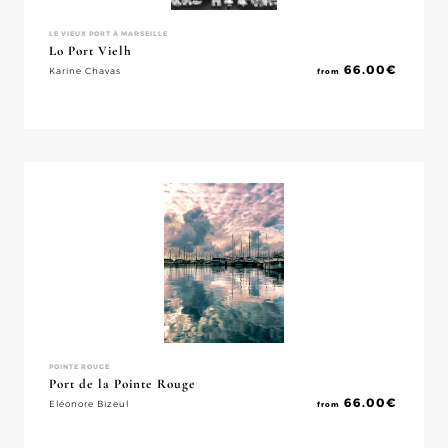
LE VIEUX PORT À MARSEILLE
Lo Port Vielh
66.00
€
Karine Chavas
from
POINTE ROUGE
Port de la Pointe Rouge
66.00
€
Eléonore Bizeul
from