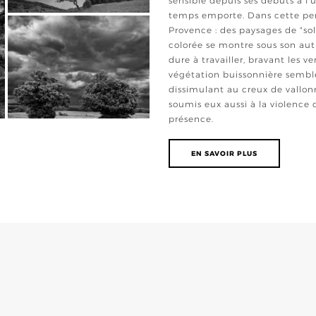
sensible depuis ses débuts à l
temps emporte. Dans cette pers
Provence : des paysages de "sol
colorée se montre sous son aut
dure à travailler, bravant les v
végétation buissonnière semble
dissimulant au creux de vallonn
soumis eux aussi à la violence
présence.
EN SAVOIR PLUS