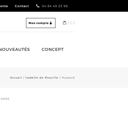
vente
Contact
04 84 49 23 98
0
Mon compte
NOUVEAUTÉS
CONCEPT
Accueil
/
Isabelle de Rouville
/ Hussard
AYSAGE