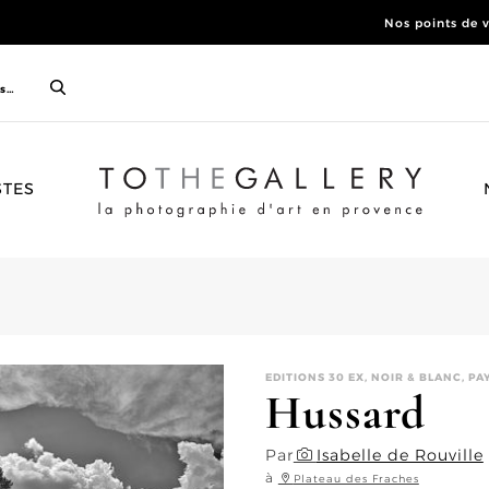
Nos points de 
ACCUEIL
STES
EDITIONS 30 EX, NOIR & BLANC, P
Hussard
Par
Isabelle de Rouville
à
Plateau des Fraches