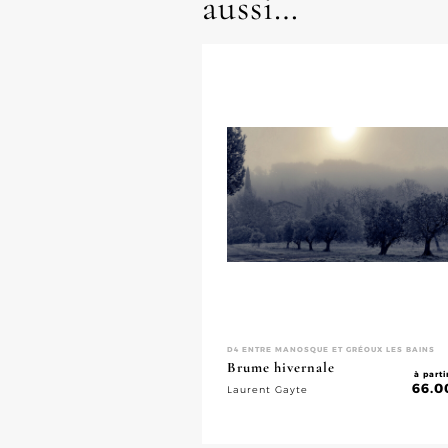
aussi…
D4 ENTRE MANOSQUE ET GRÉOUX LES BAINS
Brume hivernale
à parti
66.0
Laurent Gayte