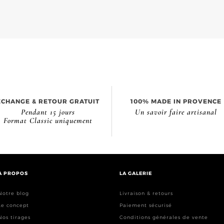
ÉCHANGE & RETOUR GRATUIT
100% MADE IN PROVENCE
Pendant 15 jours
Un savoir faire artisanal
Format Classic uniquement
À PROPOS
LA GALERIE
Notre blog
Livraison & retours
Le concept
Paiement sécurisé
Nos tirages
Conditions générales de vente