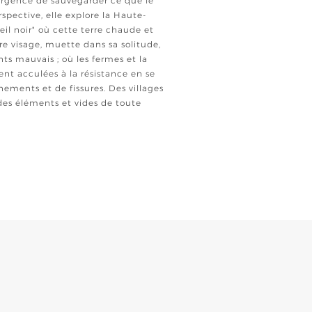
’urgence de sauvegarder ce que le
pective, elle explore la Haute-
eil noir" où cette terre chaude et
re visage, muette dans sa solitude,
ents mauvais ; où les fermes et la
nt acculées à la résistance en se
ements et de fissures. Des villages
 des éléments et vides de toute