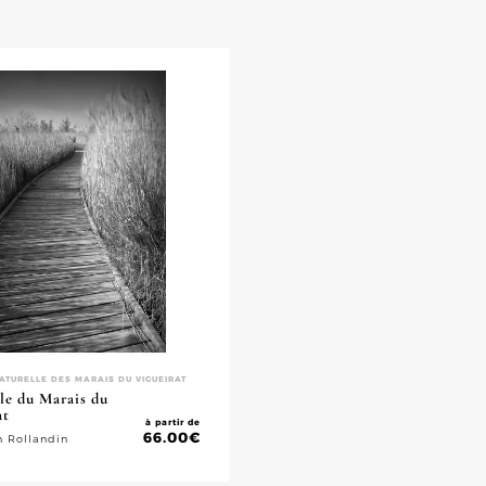
ATURELLE DES MARAIS DU VIGUEIRAT
le du Marais du
at
à partir de
66.00
€
n Rollandin