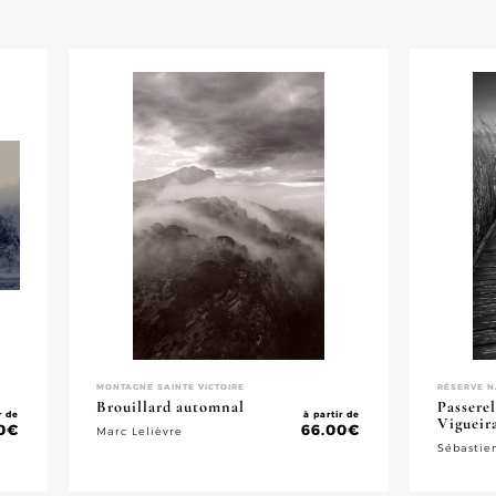
MONTAGNE SAINTE VICTOIRE
RÉSERVE N
Brouillard automnal
Passerel
r de
à partir de
Vigueir
0
€
66.00
€
Marc Lelièvre
Sébastie