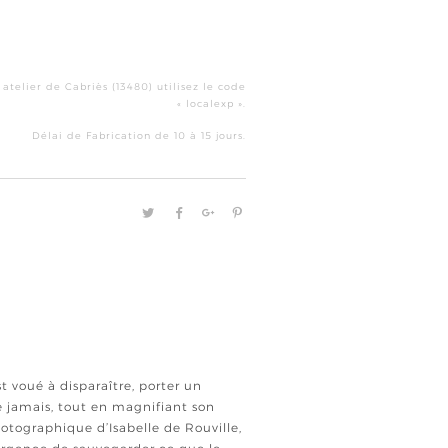
quantité
de
 atelier de Cabriès (13480) utilisez le code
Hussard
« localexp ».
Délai de Fabrication de 10 à 15 jours.
 voué à disparaître, porter un
e jamais, tout en magnifiant son
photographique d’Isabelle de Rouville,