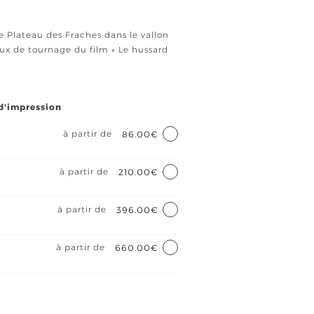
e Plateau des Fraches dans le vallon
eux de tournage du film « Le hussard
 d'impression
à partir de
86.00€
à partir de
210.00€
à partir de
396.00€
à partir de
660.00€