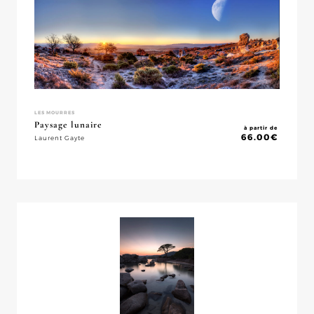
LES MOURRES
Paysage lunaire
à partir de
66.00
€
Laurent Gayte