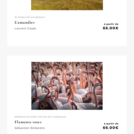
PLATEAU DE VALENSOLE
L’amandier
à partir de
66.00
€
Laurent Gayte
RÉSERVE DU PONT DE GAU EN CAMARGUE
Flamants roses
à partir de
66.00
€
Sébastien Rollandin