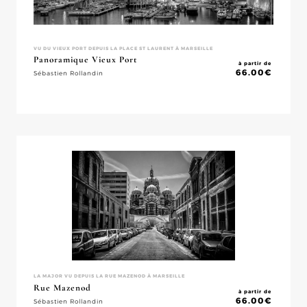
VU DU VIEUX PORT DEPUIS LA PLACE ST LAURENT À MARSEILLE
Panoramique Vieux Port
à partir de
66.00
€
Sébastien Rollandin
LA MAJOR VU DEPUIS LA RUE MAZENOD À MARSEILLE
Rue Mazenod
à partir de
66.00
€
Sébastien Rollandin