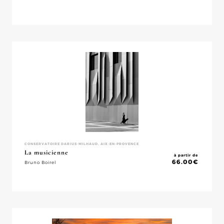
CONSERVATOIRE DARIUS-MILHAUD, AIX-EN-PROVENCE
La musicienne
à partir de
66.00
€
Bruno Boirel