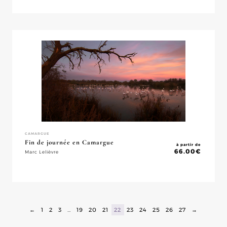
CAMARGUE
Fin de journée en Camargue
à partir de
66.00
€
Marc Lelièvre
←
1
2
3
…
19
20
21
22
23
24
25
26
27
→