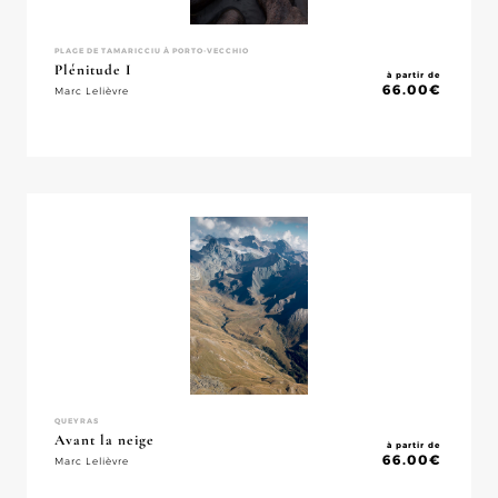
PLAGE DE TAMARICCIU À PORTO-VECCHIO
Plénitude I
à partir de
66.00
€
Marc Lelièvre
QUEYRAS
Avant la neige
à partir de
66.00
€
Marc Lelièvre