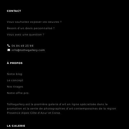
CONTACT
Vous souhaitez exposer vos oeuvres ?
Besoin d’un devis personnalisé ?
Vous avez une question ?
04 84 49 23 98
info@tothegallery.com
À PROPOS
Notre blog
Le concept
Nos tirages
Notre offre pro
Tothegallery est la première galerie d’art en ligne spécialisée dans la
promotion et la vente de photographies d’art contemporaines de la région
Provence Alpes Côte d’Azur et Corse.
LA GALERIE