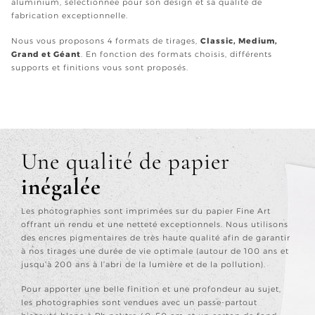
aluminium, sélectionnée pour son design et sa qualité de
fabrication exceptionnelle.
Nous vous proposons 4 formats de tirages,
Classic, Medium,
Grand et Géant
. En fonction des formats choisis, différents
supports et finitions vous sont proposés.
Une qualité de papier
inégalée
Les photographies sont imprimées sur du papier Fine Art
offrant un rendu et une netteté exceptionnels. Nous utilisons
des encres pigmentaires de très haute qualité afin de garantir
à nos tirages une durée de vie optimale (autour de 100 ans et
jusqu’à 200 ans à l’abri de la lumière et de la pollution).
Pour apporter une belle finition et une profondeur au sujet,
les photographies sont vendues avec un passe-partout