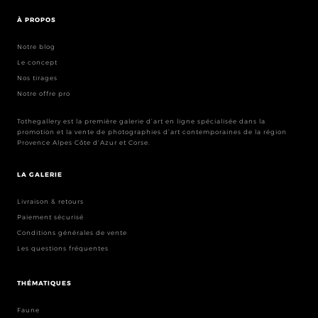
À PROPOS
Notre blog
Le concept
Nos tirages
Notre offre pro
Tothegallery est la première galerie d’art en ligne spécialisée dans la
promotion et la vente de photographies d’art contemporaines de la région
Provence Alpes Côte d’Azur et Corse.
LA GALERIE
Livraison & retours
Paiement sécurisé
Conditions générales de vente
Les questions fréquentes
THÉMATIQUES
Faune