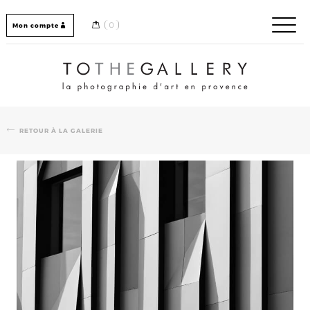
Skip
to
0
Mon compte
content
Home / Accueil
RETOUR À LA GALERIE