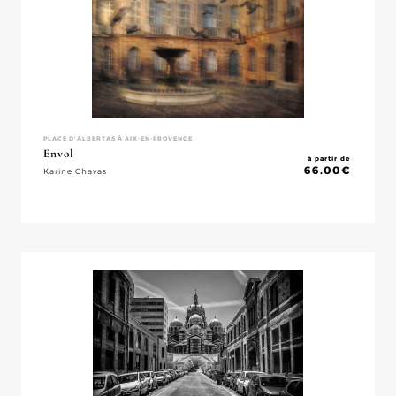
PLACE D'ALBERTAS À AIX-EN-PROVENCE
Envol
à partir de
66.00
€
Karine Chavas