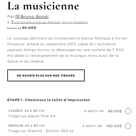
La musicienne
Par
Bruno Boirel
à
Conservatoire Darius-Milhaud, Aix-en-Provence
66.00
€
à partir de
Le nouveau bâtiment du Conservatoire Darius-Milhaud à Aix-en-
Provence, achevé en septembre 2013, signé de l’architecte
japonais Kengo Kuma, se développe sur une surface de 7 000
m2 dédié à l’enseignement de la musique, mais aussi de la
danse et du théâtre.
EN SAVOIR PLUS SUR NOS TIRAGES
ETAPE 1 : Choisissez la taille d'impression
CLASSIC
40 x 50 cm
à partir de
66.00€
Tirage sur papier Fine Art
MEDIUM
40 x 60 cm
à partir de
190.00€
Tirage sur Dibond - Édition 300 ex