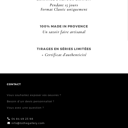
Pendant 15 jours
Format Classic uniquement
100% MADE IN PROVENCE
Un savoir faire artisanal
TIRAGES EN SÉRIES LIMITÉES
+ Certificat d’authenticité
CONTACT
Vous souhaitez exposer vos oeuvres ?
Besoin d’un devis personnalisé ?
Vous avez une question ?
04 84 49 23 98
info@tothegallery.com