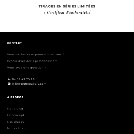
TIRAGES EN SÉRIES LIMITÉES
+ Certificat d’authenticité
CONTACT
Vous souhaitez exposer vos oeuvres ?
Besoin d’un devis personnalisé ?
Vous avez une question ?
04 84 49 23 98
info@tothegallery.com
À PROPOS
Notre blog
Le concept
Nos tirages
Notre offre pro