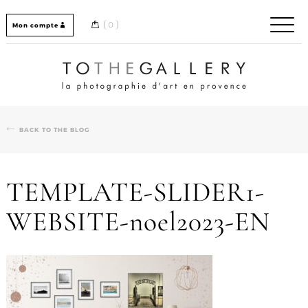
Skip
to
0
Mon compte
content
Home / Accueil
BACK TO THE BLOG
TEMPLATE-SLIDER1-
WEBSITE-noel2023-EN