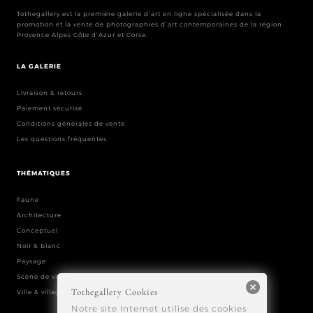
Tothegallery est la première galerie d’art en ligne spécialisée dans la
promotion et la vente de photographies d’art contemporaines de la région
Provence Alpes Côte d’Azur et Corse.
LA GALERIE
Livraison & retours
Paiement sécurisé
Conditions générales de vente
Les questions fréquentes
THÉMATIQUES
Faune
Architecture
Conceptuel
Noir & blanc
Paysage
Scène de vie
Tothegallery Cookies
Ville & village
Notre site Internet utilise des cookies