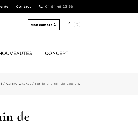
vente
Contact
04 84 49 23 98
0
Mon compte
NOUVEAUTÉS
CONCEPT
il
/
Karine Chavas
/ Sur le chemin de Coulony
min de