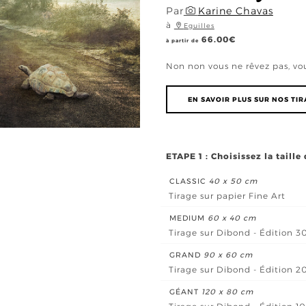
Par
Karine Chavas
à
Eguilles
66.00
€
à partir de
Non non vous ne rêvez pas, vou
EN SAVOIR PLUS SUR NOS TI
ETAPE 1 : Choisissez la taille
CLASSIC
40 x 50 cm
Tirage sur papier Fine Art
MEDIUM
60 x 40 cm
Tirage sur Dibond - Édition 3
GRAND
90 x 60 cm
Tirage sur Dibond - Édition 2
GÉANT
120 x 80 cm