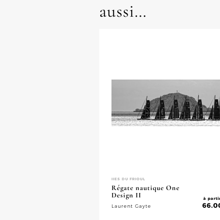
aussi…
IIES DU FRIOUL
Régate nautique One
Design II
à parti
66.0
Laurent Gayte