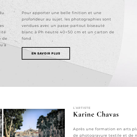
du
Pour apporter une belle finition et une
e
profondeur au sujet, les photographies sont
es
vendues avec un passe-partout biseauté
ité
blanc à Ph neutre 40×50 cm et un carton de
e de
fond.
qu’à
EN SAVOIR PLUS
L’ARTISTE
Karine Chavas
Après une formation en arts pl
de photogravure textile et de