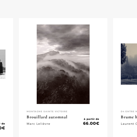
MONTAGNE SAINTE VICTOIRE
D4 ENTRE 
Brouillard automnal
Brume h
à partir de
66.00
€
r de
Marc Lelièvre
Laurent 
0
€