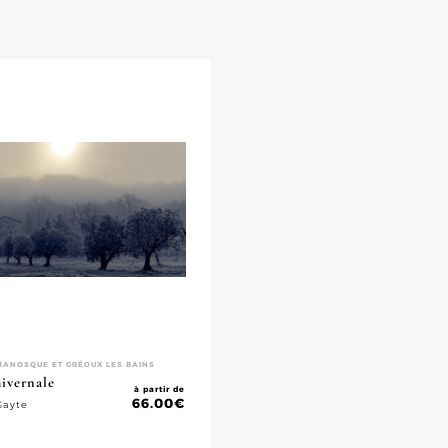
MANOSQUE ET GRÉOUX LES BAINS
ivernale
à partir de
66.00
€
Gayte