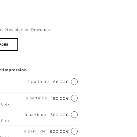
s êtes bien en Provence !
RAGES
 d'impression
à partir de
66.00€
à partir de
190.00€
00 ex
à partir de
360.00€
00 ex
à partir de
600.00€