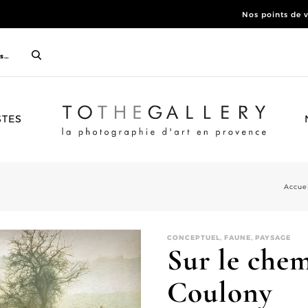
Nos points de 
ACCUEIL
STES
Accue
CONCEPTUEL, FAUNE, PAYSAGE
Sur le che
Coulony