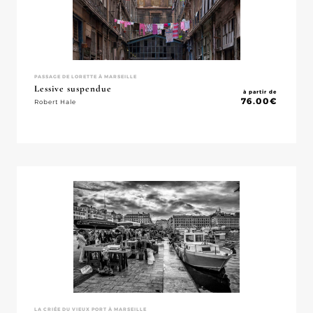
PASSAGE DE LORETTE À MARSEILLE
Lessive suspendue
à partir de
76.00
€
Robert Hale
LA CRIÉE DU VIEUX PORT À MARSEILLE