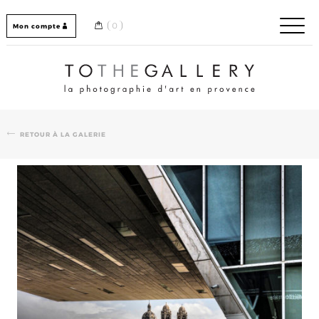
Skip
to
0
Mon compte
content
Home / Accueil
RETOUR À LA GALERIE