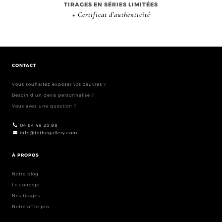
TIRAGES EN SÉRIES LIMITÉES
+ Certificat d’authenticité
CONTACT
Vous souhaitez exposer vos oeuvres ?
Besoin d’un devis personnalisé ?
Vous avez une question ?
04 84 49 23 98
info@tothegallery.com
À PROPOS
Notre blog
Le concept
Nos tirages
Notre offre pro