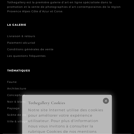
Tothegallery est la première galerie d’art en ligne spécialisée dans la
promotion et la vente de photographies d’art contemporaines de la région
Provence Alpes Côte d’Azur et Corse.
LA GALERIE
Livraison & retours
Paiement sécurisé
Conditions générales de vente
Les questions fréquentes
THÉMATIQUES
Faune
Architecture
Conceptuel
Noir & blanc
Paysage
Scène de vie
Ville & village