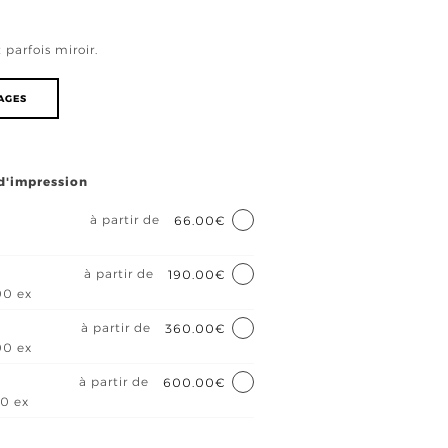
 parfois miroir.
RAGES
 d'impression
à partir de
66.00€
à partir de
190.00€
00 ex
à partir de
360.00€
00 ex
à partir de
600.00€
00 ex