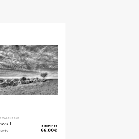
E VALENSOLE
nces I
à partir de
66.00
€
Gayte