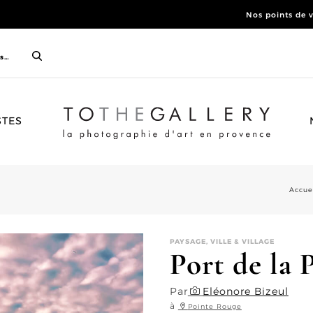
Nos points de 
ACCUEIL
STES
Accue
PAYSAGE, VILLE & VILLAGE
Port de la 
Par
Eléonore Bizeul
à
Pointe Rouge