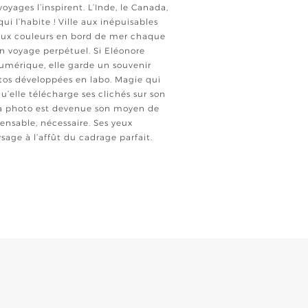
voyages l’inspirent. L’Inde, le Canada,
ui l’habite ! Ville aux inépuisables
 aux couleurs en bord de mer chaque
un voyage perpétuel. Si Eléonore
umérique, elle garde un souvenir
os développées en labo. Magie qui
u’elle télécharge ses clichés sur son
 La photo est devenue son moyen de
nsable, nécessaire. Ses yeux
age à l’affût du cadrage parfait.