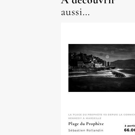
aussi…
LA PLAGE DU PROPHÈTE VU DEPUIS LA CORNIC
KENNEDY À MARSEILLE
Plage du Prophète
à parti
66.0
Sébastien Rollandin