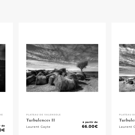
HE
PLATEAU DE VALENSOLE
PLATEAU D
Turbulences II
Turbule
à partir de
66.00
€
r de
Laurent Gayte
Laurent 
0
€