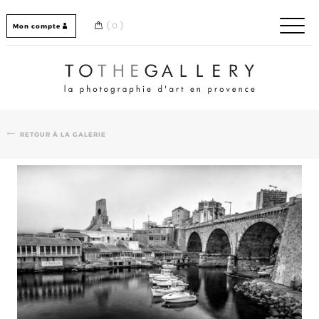
Skip
to
0
Mon compte
content
Home / Accueil
RETOUR À LA GALERIE