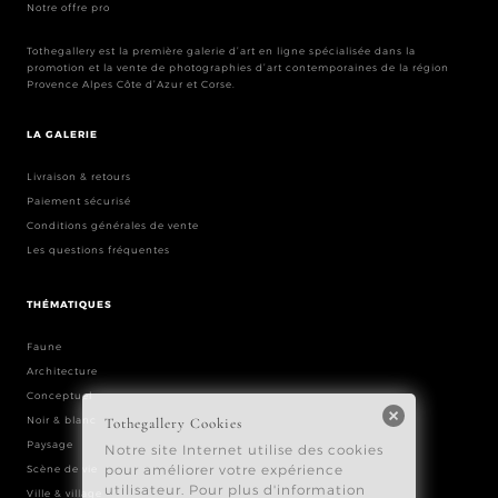
Notre offre pro
Tothegallery est la première galerie d’art en ligne spécialisée dans la
promotion et la vente de photographies d’art contemporaines de la région
Provence Alpes Côte d’Azur et Corse.
LA GALERIE
Livraison & retours
Paiement sécurisé
Conditions générales de vente
Les questions fréquentes
THÉMATIQUES
Faune
Architecture
Conceptuel
Noir & blanc
Paysage
Scène de vie
Ville & village