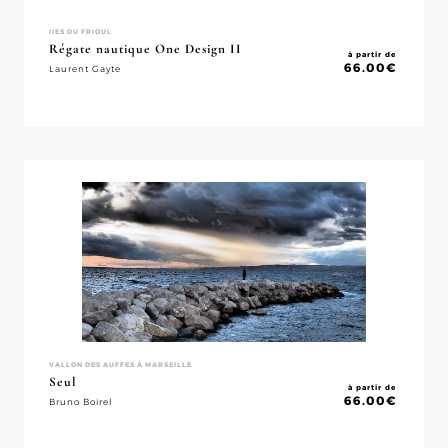
IIES DU FRIOUL
Régate nautique One Design II
à partir de
66.00
€
Laurent Gayte
VALLON DES AUFFES À MARSEILLE
Seul
à partir de
66.00
€
Bruno Boirel