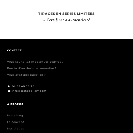
TIRAGES EN SÉRIES LIMITÉES
+ Certificat d’authenticité
CONTACT
Vous souhaitez exposer vos oeuvres ?
Besoin d’un devis personnalisé ?
Vous avez une question ?
04 84 49 23 98
info@tothegallery.com
À PROPOS
Notre blog
Le concept
Nos tirages