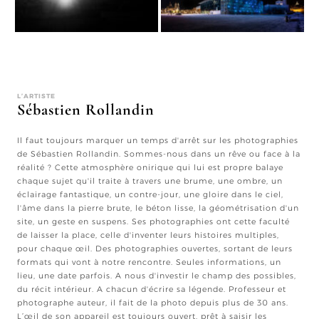
L’ARTISTE
Sébastien Rollandin
Il faut toujours marquer un temps d'arrêt sur les photographies
de Sébastien Rollandin. Sommes-nous dans un rêve ou face à la
réalité ? Cette atmosphère onirique qui lui est propre balaye
chaque sujet qu'il traite à travers une brume, une ombre, un
éclairage fantastique, un contre-jour, une gloire dans le ciel,
l'âme dans la pierre brute, le béton lisse, la géométrisation d'un
site, un geste en suspens. Ses photographies ont cette faculté
de laisser la place, celle d'inventer leurs histoires multiples,
pour chaque œil. Des photographies ouvertes, sortant de leurs
formats qui vont à notre rencontre. Seules informations, un
lieu, une date parfois. A nous d'investir le champ des possibles,
du récit intérieur. A chacun d'écrire sa légende. Professeur et
photographe auteur, il fait de la photo depuis plus de 30 ans.
L’œil de son appareil est toujours ouvert, prêt à saisir les