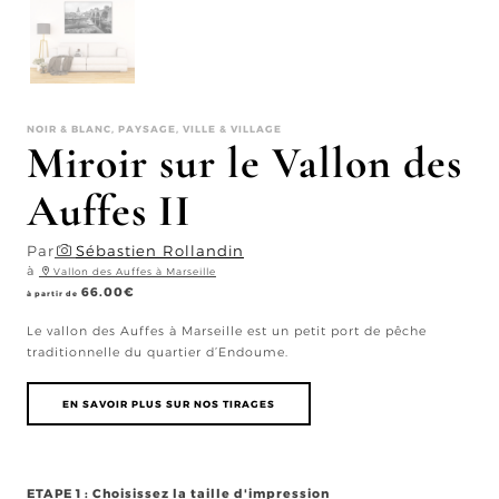
NOIR & BLANC, PAYSAGE, VILLE & VILLAGE
Miroir sur le Vallon des
Auffes II
Par
Sébastien Rollandin
à
Vallon des Auffes à Marseille
66.00
€
à partir de
Le vallon des Auffes à Marseille est un petit port de pêche
traditionnelle du quartier d’Endoume.
EN SAVOIR PLUS SUR NOS TIRAGES
ETAPE 1 : Choisissez la taille d'impression