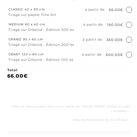
CLASSIC
40 x 50 cm
à partir de
66.00€
Tirage sur papier Fine Art
MEDIUM
60 x 40 cm
à partir de
190.00€
Tirage sur Dibond - Édition 300 ex
GRAND
90 x 60 cm
à partir de
360.00€
Tirage sur Dibond - Édition 200 ex
GÉANT
120 x 80 cm
à partir de
600.00€
Tirage sur Dibond - Édition 100 ex
Total
66.00
€
qua
de
Miro
Pour un retrait gratuit dans notre atelier de Cabriès (13480) utilisez le code
sur
« localexp ».
le
Délai de Fabrication de 10 à 15 jours.
Vall
des
Auff
II