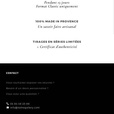
Pendant 15 jours
Format Classic uniquement
100% MADE IN PROVENCE
Un savoir faire artisanal
TIRAGES EN SÉRIES LIMITÉES
+ Certificat d’authenticité
CONTACT
Vous souhaitez exposer vos oeuvres ?
Besoin d’un devis personnalisé ?
Vous avez une question ?
04 84 49 23 98
info@tothegallery.com