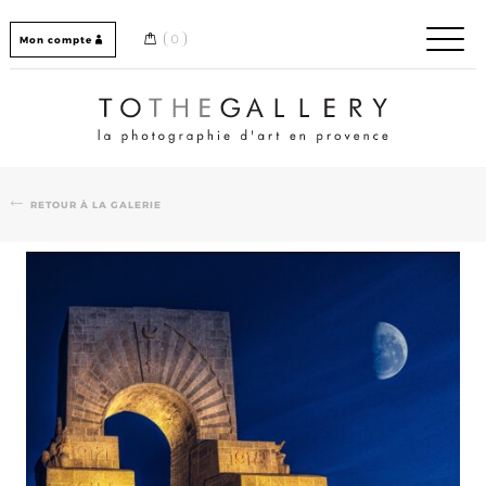
Skip
to
0
Mon compte
content
Home / Accueil
RETOUR À LA GALERIE