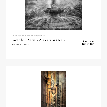
LA ROTONDE À AIX-EN-PROVENCE
Rotonde – Série « Aix en vibrance »
à partir de
66.00
€
Karine Chavas