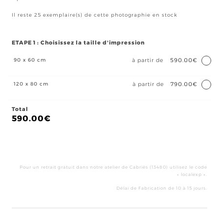
Il reste 25 exemplaire(s) de cette photographie en stock
ETAPE 1 : Choisissez la taille d'impression
90 x 60 cm
à partir de
590.00€
120 x 80 cm
à partir de
790.00€
Total
590.00
€
qua
de
Gra
Pour un retrait gratuit dans notre atelier de Cabriès (13480) utilisez le code
gue
« localexp ».
Délai de Fabrication de 10 à 15 jours.