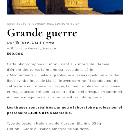
ARCHITECTURE, CONCEPTUEL, EDITIONS 30 EX
Grande guerre
Par
Jean-Paul Cotte
à
Corniche Kennedy, Marseille
590.00
€
Cette photographie du monument aux morts de l’Armée
d’Orient des terres lointaine est issue de la série
« Moonuments » : balade graphique à travers quelques-uns des
lieux symboliques de Marseille avec comme fil conducteur de
cette suite nocturne et onirique, la lune. Le plus souvent pleine
et majestueuse, trônant au centre d’un ciel presque en sommeil.
A l’heure magique de tous les possibles intemporels…
Les tirages sont réalisés par notre laboratoire professionnel
partenaire
Studio Aza
à Marseille.
Type de papier : Hahnemuhle Museum Etching 350g
Option : Cadre ou caisse américaine sur devis