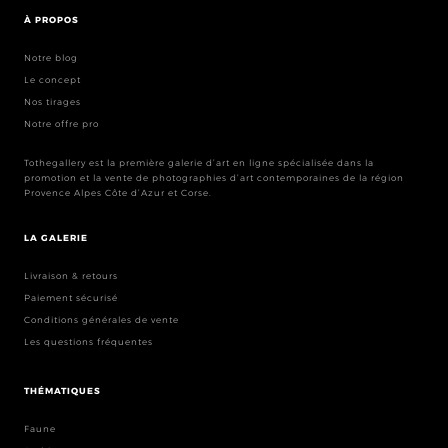
À PROPOS
Notre blog
Le concept
Nos tirages
Notre offre pro
Tothegallery est la première galerie d’art en ligne spécialisée dans la
promotion et la vente de photographies d’art contemporaines de la région
Provence Alpes Côte d’Azur et Corse.
LA GALERIE
Livraison & retours
Paiement sécurisé
Conditions générales de vente
Les questions fréquentes
THÉMATIQUES
Faune