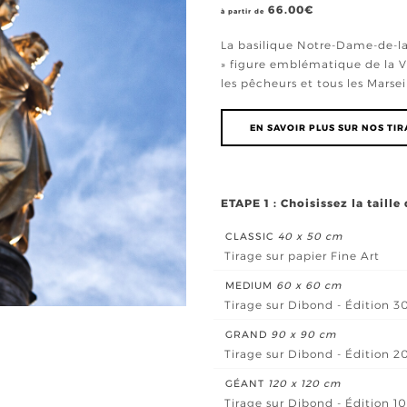
66.00
€
à partir de
La basilique Notre-Dame-de-l
» figure emblématique de la Vil
les pêcheurs et tous les Marseil
EN SAVOIR PLUS SUR NOS TI
ETAPE 1 : Choisissez la taille
CLASSIC
40 x 50 cm
Tirage sur papier Fine Art
MEDIUM
60 x 60 cm
Tirage sur Dibond - Édition 3
GRAND
90 x 90 cm
Tirage sur Dibond - Édition 2
GÉANT
120 x 120 cm
Tirage sur Dibond - Édition 1