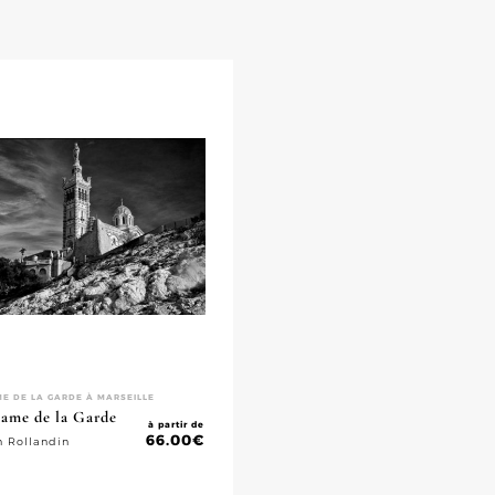
E DE LA GARDE À MARSEILLE
ame de la Garde
à partir de
66.00
€
n Rollandin