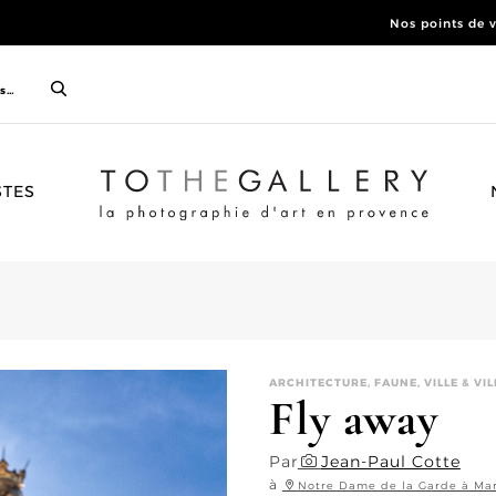
Nos points de 
ACCUEIL
STES
ARCHITECTURE, FAUNE, VILLE & VI
Fly away
Par
Jean-Paul Cotte
à
Notre Dame de la Garde à Mar