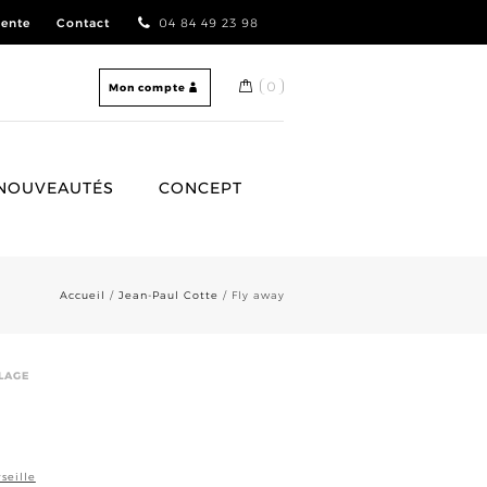
vente
Contact
04 84 49 23 98
0
Mon compte
NOUVEAUTÉS
CONCEPT
Accueil
/
Jean-Paul Cotte
/ Fly away
LLAGE
seille