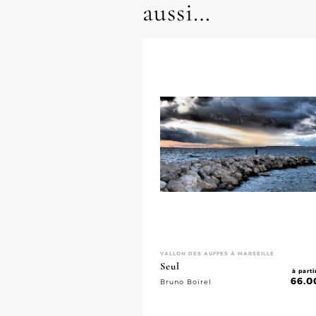
aussi…
VALLON DES AUFFES À MARSEILLE
Seul
à parti
66.0
Bruno Boirel