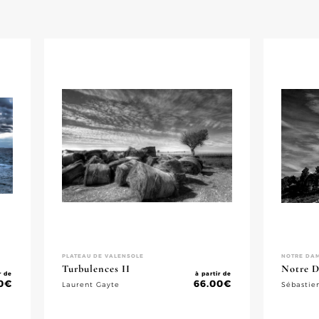
PLATEAU DE VALENSOLE
NOTRE DAM
Turbulences II
Notre D
r de
à partir de
0
€
66.00
€
Laurent Gayte
Sébastie