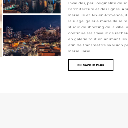
Invalides, par l’originalité de 
l’architecture et des lignes. Ap
Marseille et Aix-en-Provence, il
la Plage, galerie marseillaise r
studio de shooting de la ville. 
continue ses travaux de recher
en galerie tout en animant le
afin de transmettre sa vision p
Marseillaise.
EN SAVOIR PLUS