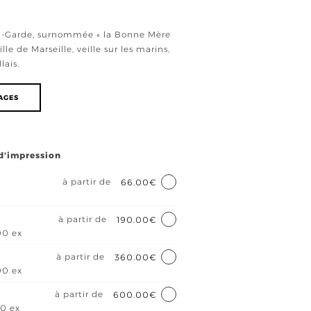
a-Garde, surnommée « la Bonne Mère
le de Marseille, veille sur les marins,
lais.
RAGES
 d'impression
à partir de
66.00€
à partir de
190.00€
00 ex
à partir de
360.00€
00 ex
à partir de
600.00€
00 ex