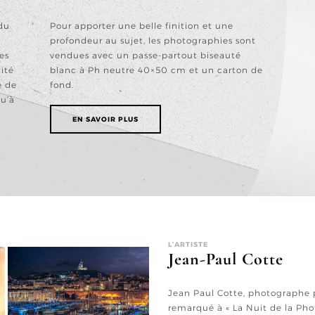
du
Pour apporter une belle finition et une
e
profondeur au sujet, les photographies sont
es
vendues avec un passe-partout biseauté
ité
blanc à Ph neutre 40×50 cm et un carton de
e de
fond.
qu’à
EN SAVOIR PLUS
L’ARTISTE
Jean-Paul Cotte
Jean Paul Cotte, photographe pr
remarqué à « La Nuit de la Ph