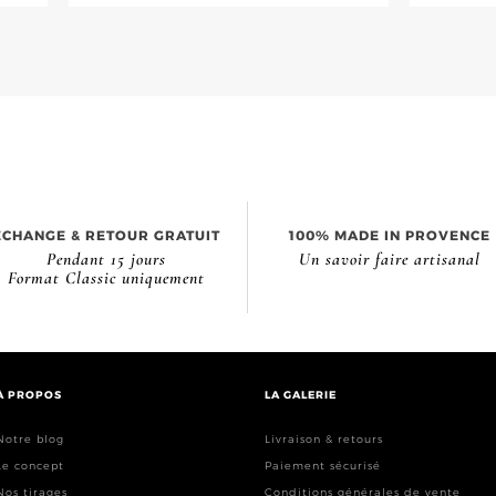
ÉCHANGE & RETOUR GRATUIT
100% MADE IN PROVENCE
Pendant 15 jours
Un savoir faire artisanal
Format Classic uniquement
À PROPOS
LA GALERIE
Notre blog
Livraison & retours
Le concept
Paiement sécurisé
Nos tirages
Conditions générales de vente