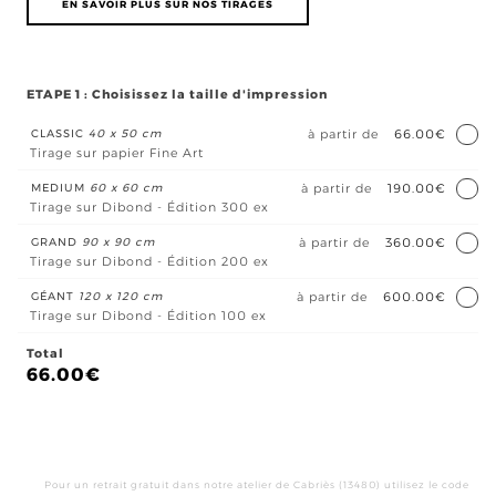
EN SAVOIR PLUS SUR NOS TIRAGES
ETAPE 1 : Choisissez la taille d'impression
CLASSIC
40 x 50 cm
à partir de
66.00€
Tirage sur papier Fine Art
MEDIUM
60 x 60 cm
à partir de
190.00€
Tirage sur Dibond - Édition 300 ex
GRAND
90 x 90 cm
à partir de
360.00€
Tirage sur Dibond - Édition 200 ex
GÉANT
120 x 120 cm
à partir de
600.00€
Tirage sur Dibond - Édition 100 ex
Total
66.00
€
qua
de
Abst
Pour un retrait gratuit dans notre atelier de Cabriès (13480) utilisez le code