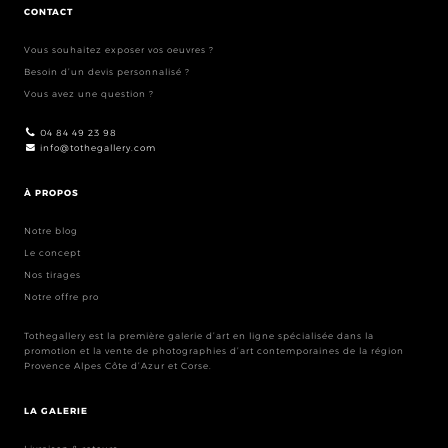
CONTACT
Vous souhaitez exposer vos oeuvres ?
Besoin d’un devis personnalisé ?
Vous avez une question ?
04 84 49 23 98
info@tothegallery.com
À PROPOS
Notre blog
Le concept
Nos tirages
Notre offre pro
Tothegallery est la première galerie d’art en ligne spécialisée dans la
promotion et la vente de photographies d’art contemporaines de la région
Provence Alpes Côte d’Azur et Corse.
LA GALERIE