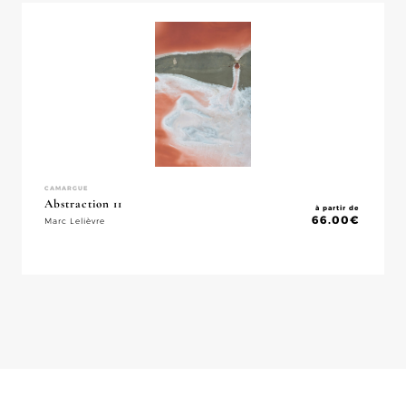
CAMARGUE
Abstraction 11
à partir de
66.00
€
Marc Lelièvre