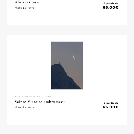
Abstraction 6
à partir de
66.00
€
Marc Lelièvre
MONTAGNE SAINTE VICTOIRE
Sainte Victoire embrumée 1
à partir de
66.00
€
Marc Lelièvre