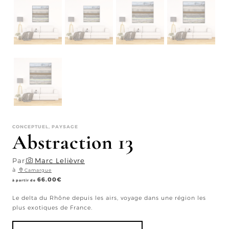
CONCEPTUEL, PAYSAGE
Abstraction 13
Par
Marc Lelièvre
à
Camargue
66.00
€
à partir de
Le delta du Rhône depuis les airs, voyage dans une région les
plus exotiques de France.