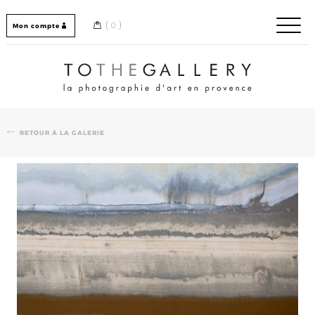
Skip
to
0
Mon compte
content
Home / Accueil
RETOUR À LA GALERIE