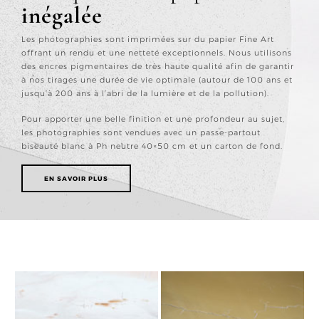
inégalée
Les photographies sont imprimées sur du papier Fine Art
offrant un rendu et une netteté exceptionnels. Nous utilisons
des encres pigmentaires de très haute qualité afin de garantir
à nos tirages une durée de vie optimale (autour de 100 ans et
jusqu’à 200 ans à l’abri de la lumière et de la pollution).
Pour apporter une belle finition et une profondeur au sujet,
les photographies sont vendues avec un passe-partout
biseauté blanc à Ph neutre 40×50 cm et un carton de fond.
EN SAVOIR PLUS