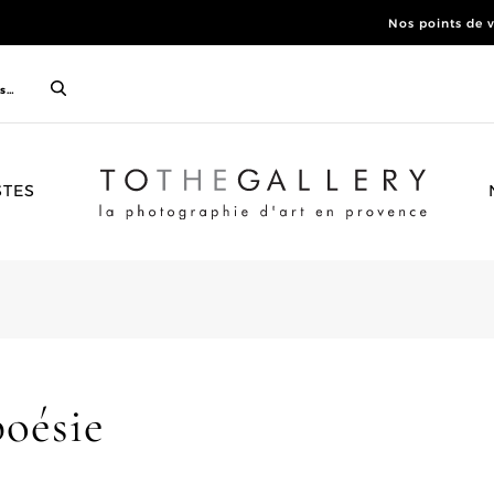
Nos points de 
ACCUEIL
STES
poésie