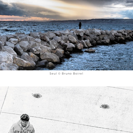
Seul © Bruno Boirel