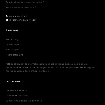
Besoin d’un devis personnalisé ?
Vous avez une question ?
04 84 49 23 98
info@tothegallery.com
À PROPOS
Notre blog
Le concept
Nos tirages
Notre offre pro
Tothegallery est la première galerie d’art en ligne spécialisée dans la
promotion et la vente de photographies d’art contemporaines de la région
Provence Alpes Côte d’Azur et Corse.
LA GALERIE
Livraison & retours
Paiement sécurisé
Conditions générales de vente