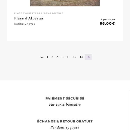
PLACE D'ALBERTAS À AIX-EN-PROVENCE
Place d’Albertas
à partir de
66.00
€
Karine Chavas
←
1
2
3
…
11
12
13
14
PAIEMENT SÉCURISÉ
Par carte bancaire
ÉCHANGE & RETOUR GRATUIT
Pendant 15 jours