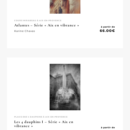
COURS MIRABEAU À AIX-EN-PROVENCE
Atlantes – Série « Aix en vibrance »
à partir de
66.00
€
Karine Chavas
PLACE DES 4 DAUPHINS À AIX-EN-PROVENCE
Les 4 dauphins I – Série « Aix en
vibrance »
à partir de