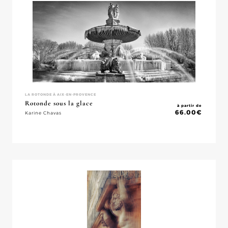
LA ROTONDE À AIX-EN-PROVENCE
Rotonde sous la glace
à partir de
66.00
€
Karine Chavas