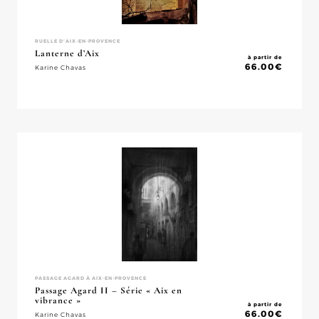
RUELLE D'AIX-EN-PROVENCE
Lanterne d’Aix
à partir de
66.00
€
Karine Chavas
PASSAGE AGARD À AIX-EN-PROVENCE
Passage Agard II – Série « Aix en
vibrance »
à partir de
66.00
€
Karine Chavas