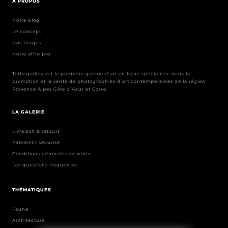
À PROPOS
Notre blog
Le concept
Nos tirages
Notre offre pro
Tothegallery est la première galerie d’art en ligne spécialisée dans la
promotion et la vente de photographies d’art contemporaines de la région
Provence Alpes Côte d’Azur et Corse.
LA GALERIE
Livraison & retours
Paiement sécurisé
Conditions générales de vente
Les questions fréquentes
THÉMATIQUES
Faune
Architecture