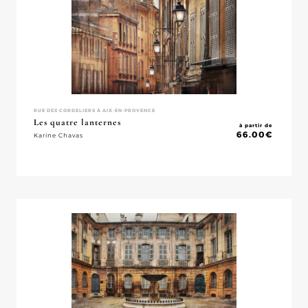
RUE DES CORDELIERS À AIX-EN-PROVENCE
Les quatre lanternes
à partir de
66.00
€
Karine Chavas