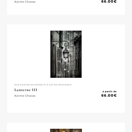
66.00
€
Karine Chavas
RUE GASTON DE SAPORTA À AIX-EN-PROVENCE
Lanterne III
à partir de
66.00
€
Karine Chavas