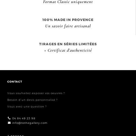
Format Classic uniquement
100% MADE IN PROVENCE
Un savoir faire artisanal
TIRAGES EN SÉRIES LIMITÉES
+ Certificat d’authenticité
CONTACT
Vous souhaitez exposer vos oeuvres ?
Besoin d’un devis personnalisé ?
Vous avez une question ?
04 84 49 23 98
info@tothegallery.com