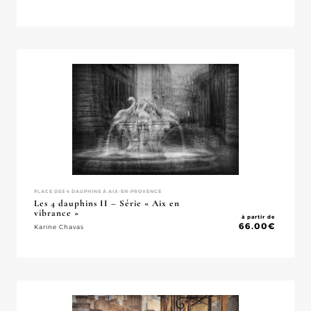
PLACE DES 4 DAUPHINS À AIX-EN-PROVENCE
Les 4 dauphins II – Série « Aix en
vibrance »
à partir de
66.00
€
Karine Chavas