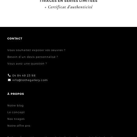
TIRAGES EN SÉRIES LIMITÉES
+ Certificat d’authenticité
CONTACT
Vous souhaitez exposer vos oeuvres ?
Besoin d’un devis personnalisé ?
Vous avez une question ?
04 84 49 23 98
info@tothegallery.com
À PROPOS
Notre blog
Le concept
Nos tirages
Notre offre pro