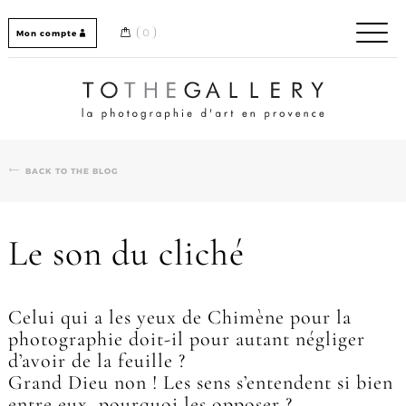
Skip
to
0
Mon compte
content
Home / Accueil
BACK TO THE BLOG
Le son du cliché
Celui qui a les yeux de Chimène pour la
photographie doit-il pour autant négliger
d’avoir de la feuille ?
Grand Dieu non ! Les sens s’entendent si bien
entre eux, pourquoi les opposer ?