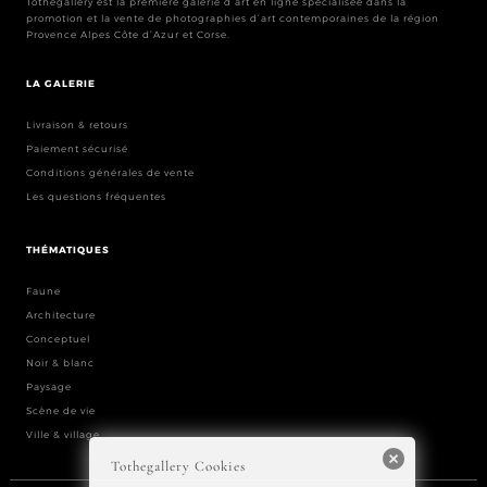
Tothegallery est la première galerie d’art en ligne spécialisée dans la
promotion et la vente de photographies d’art contemporaines de la région
Provence Alpes Côte d’Azur et Corse.
LA GALERIE
Livraison & retours
Paiement sécurisé
Conditions générales de vente
Les questions fréquentes
THÉMATIQUES
Faune
Architecture
Conceptuel
Noir & blanc
Paysage
Scène de vie
Ville & village
Tothegallery Cookies