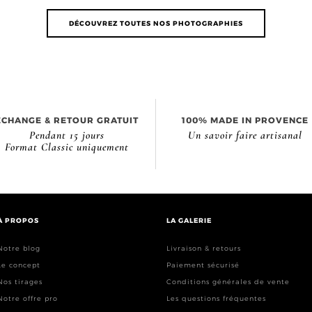
DÉCOUVREZ TOUTES NOS PHOTOGRAPHIES
ÉCHANGE & RETOUR GRATUIT
100% MADE IN PROVENCE
Pendant 15 jours
Un savoir faire artisanal
Format Classic uniquement
À PROPOS
LA GALERIE
Notre blog
Livraison & retours
Le concept
Paiement sécurisé
Nos tirages
Conditions générales de vente
Notre offre pro
Les questions fréquentes