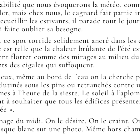
pabilité que nous évoquerons la météo, co
ler, mais chez nous, le cagnard fait partie 
cueillir les estivants, il parade tout le jour
à faire oublier sa besogne.
 ce spot torride solidement ancré dans les 
est telle que la chaleur brûlante de l’été es
lent flotter comme des mirages au milieu du
nts des cigales qui suffoquent.
ieux, même au bord de l’eau on la cherche 
glutinés sous les pins ou retranchés contre 
lmes à l’heure de la sieste. Le soleil à l’aplo
t à souhaiter que tous les édifices présent
ée ».
age du midi. On le désire. On le craint. On
disque blanc sur une photo. Même hors champ