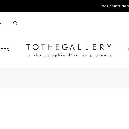
Nos points de 
ACCUEIL
STES