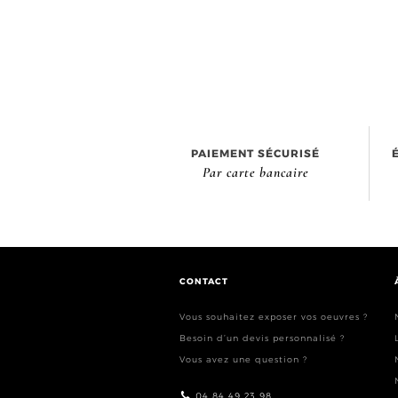
PAIEMENT SÉCURISÉ
Par carte bancaire
CONTACT
Vous souhaitez exposer vos oeuvres ?
Besoin d’un devis personnalisé ?
Vous avez une question ?
04 84 49 23 98