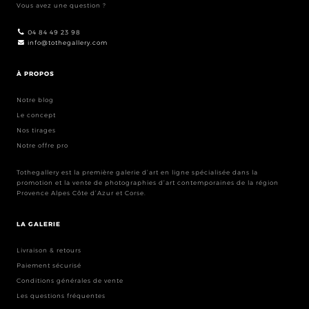
Vous avez une question ?
04 84 49 23 98
info@tothegallery.com
À PROPOS
Notre blog
Le concept
Nos tirages
Notre offre pro
Tothegallery est la première galerie d’art en ligne spécialisée dans la
promotion et la vente de photographies d’art contemporaines de la région
Provence Alpes Côte d’Azur et Corse.
LA GALERIE
Livraison & retours
Paiement sécurisé
Conditions générales de vente
Les questions fréquentes