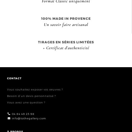
Format Classic uniquement
100% MADE IN PROVENCE
Un savoir faire artisanal
TIRAGES EN SÉRIES LIMITÉES
+ Certificat d’authenticité
CONTACT
Vous souhaitez exposer vos oeuvres ?
Besoin d’un devis personnalisé ?
Vous avez une question ?
04 84 49 23 98
info@tothegallery.com
À PROPOS