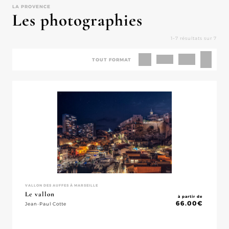
LA PROVENCE
Les photographies
1–7 résultats sur 7
TOUT FORMAT
VALLON DES AUFFES À MARSEILLE
Le vallon
à partir de
66.00
€
Jean-Paul Cotte