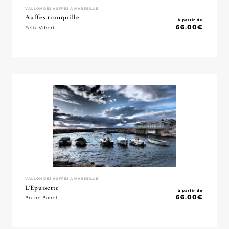
VALLON DES AUFFES À MARSEILLE
Auffes tranquille
à partir de
66.00
€
Felix Vibert
VALLON DES AUFFES À MARSEILLE
L’Epuisette
à partir de
66.00
€
Bruno Boirel