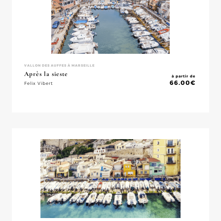
VALLON DES AUFFES À MARSEILLE
Après la sieste
à partir de
66.00
€
Felix Vibert