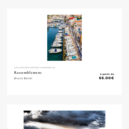
VALLON DES AUFFES À MARSEILLE
Rassemblement
à partir de
66.00
€
Bruno Boirel