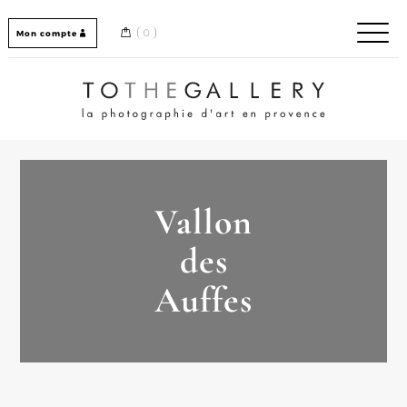
Skip
to
0
Mon compte
content
Home / Accueil
Vallon
des
Auffes