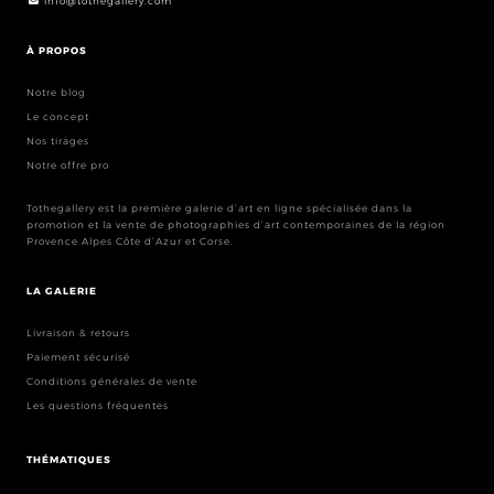
info@tothegallery.com
À PROPOS
Notre blog
Le concept
Nos tirages
Notre offre pro
Tothegallery est la première galerie d’art en ligne spécialisée dans la
promotion et la vente de photographies d’art contemporaines de la région
Provence Alpes Côte d’Azur et Corse.
LA GALERIE
Livraison & retours
Paiement sécurisé
Conditions générales de vente
Les questions fréquentes
THÉMATIQUES