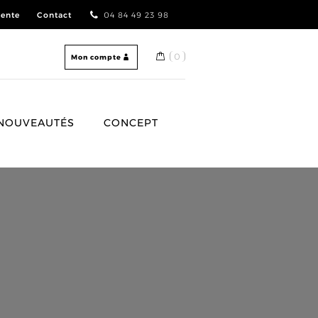
vente
Contact
04 84 49 23 98
0
Mon compte
NOUVEAUTÉS
CONCEPT