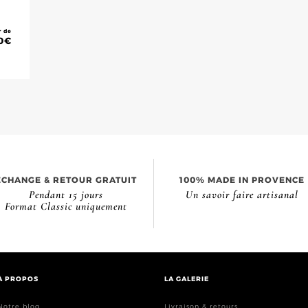
r de
0
€
ÉCHANGE & RETOUR GRATUIT
100% MADE IN PROVENCE
Pendant 15 jours
Un savoir faire artisanal
Format Classic uniquement
À PROPOS
LA GALERIE
Notre blog
Livraison & retours