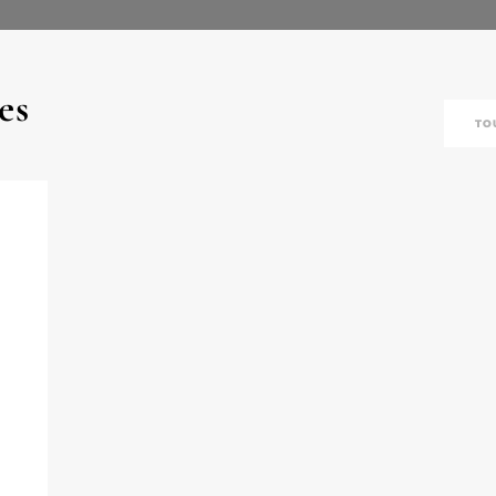
es
TO