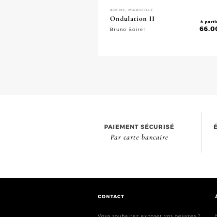
ARENC, MARSEILLE
Ondulation II
à parti
66.0
Bruno Boirel
PAIEMENT SÉCURISÉ
Par carte bancaire
CONTACT
Vous souhaitez exposer vos oeuvres ?