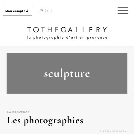
Skip
to
0
Mon compte
content
Home / Accueil
sculpture
LA PROVENCE
Les photographies
1–2 résultats sur 2