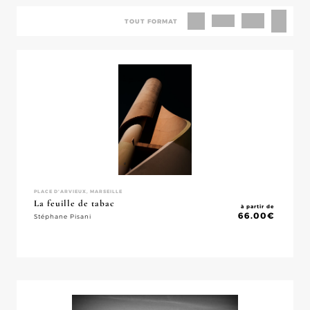
TOUT FORMAT
PLACE D'ARVIEUX, MARSEILLE
La feuille de tabac
à partir de
66.00
€
Stéphane Pisani