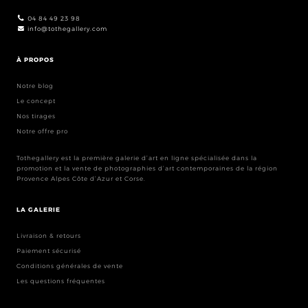
04 84 49 23 98
info@tothegallery.com
À PROPOS
Notre blog
Le concept
Nos tirages
Notre offre pro
Tothegallery est la première galerie d’art en ligne spécialisée dans la
promotion et la vente de photographies d’art contemporaines de la région
Provence Alpes Côte d’Azur et Corse.
LA GALERIE
Livraison & retours
Paiement sécurisé
Conditions générales de vente
Les questions fréquentes