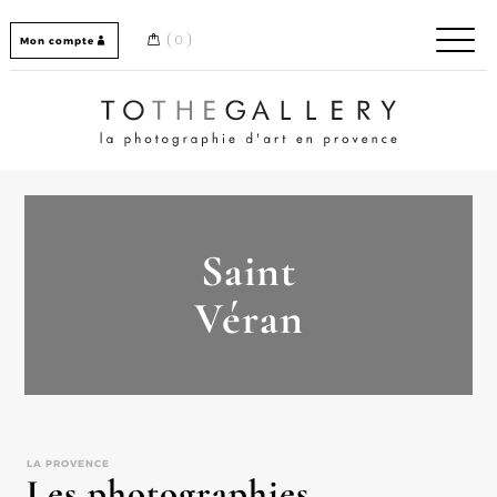
Skip
to
0
Mon compte
content
Home / Accueil
Saint
Véran
LA PROVENCE
Les photographies