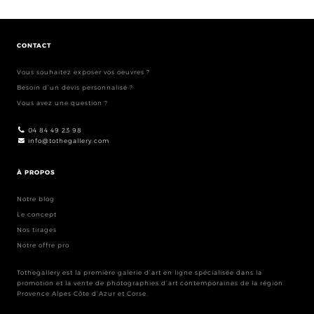
CONTACT
Vous souhaitez exposer vos oeuvres ?
Besoin d’un devis personnalisé ?
Vous avez une question ?
04 84 49 23 98
info@tothegallery.com
À PROPOS
Notre blog
Le concept
Nos tirages
Notre offre pro
Tothegallery est la première galerie d’art en ligne spécialisée dans la
promotion et la vente de photographies d’art contemporaines de la région
Provence Alpes Côte d’Azur et Corse.