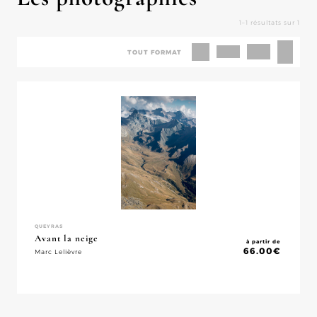
1–1 résultats sur 1
TOUT FORMAT
QUEYRAS
Avant la neige
à partir de
66.00
€
Marc Lelièvre