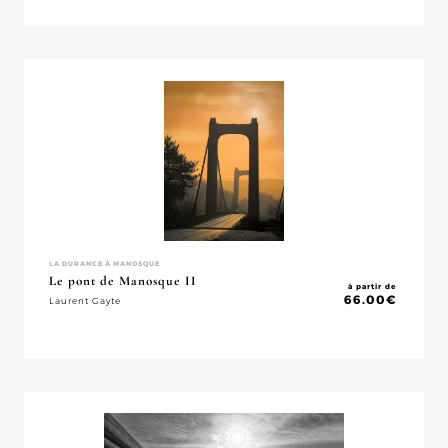
LA DURANCE À MANOSQUE
Le pont de Manosque II
à partir de
66.00
€
Laurent Gayte