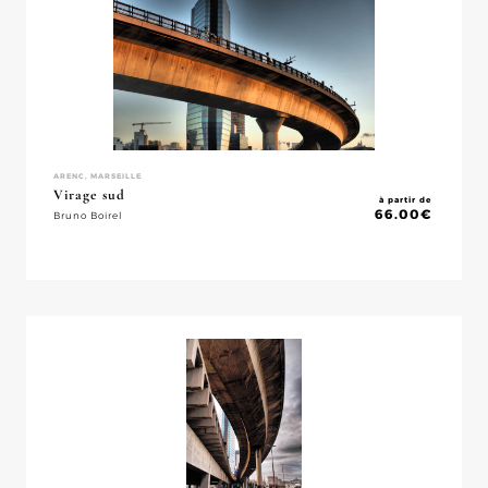
ARENC, MARSEILLE
Virage sud
à partir de
66.00
€
Bruno Boirel