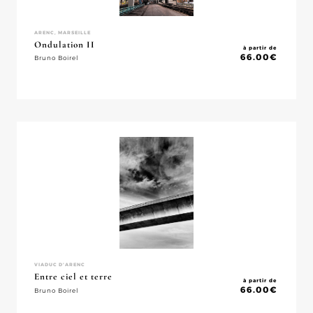
ARENC, MARSEILLE
Ondulation II
à partir de
66.00
€
Bruno Boirel
VIADUC D'ARENC
Entre ciel et terre
à partir de
66.00
€
Bruno Boirel