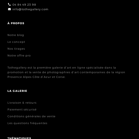
04 84 49 23 98
info@tothegallery.com
À PROPOS
Notre blog
Le concept
Nos tirages
Notre offre pro
Tothegallery est la première galerie d’art en ligne spécialisée dans la
promotion et la vente de photographies d’art contemporaines de la région
Provence Alpes Côte d’Azur et Corse.
LA GALERIE
Livraison & retours
Paiement sécurisé
Conditions générales de vente
Les questions fréquentes
THÉMATIQUES