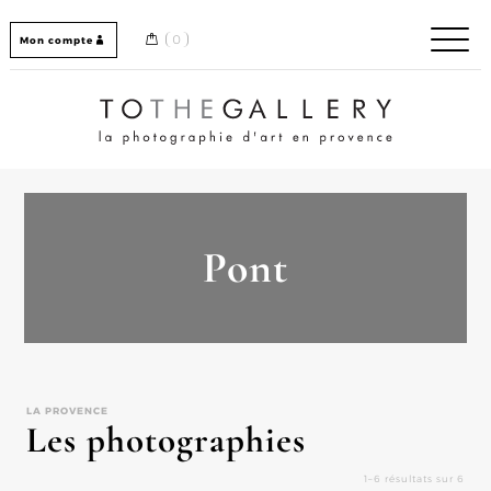
Skip
to
0
Mon compte
content
Home / Accueil
Pont
LA PROVENCE
Les photographies
1–6 résultats sur 6