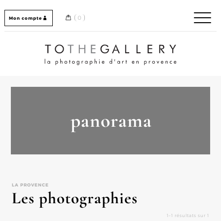
Skip
to
0
Mon compte
content
Home / Accueil
panorama
LA PROVENCE
Les photographies
1–1 résultats sur 1