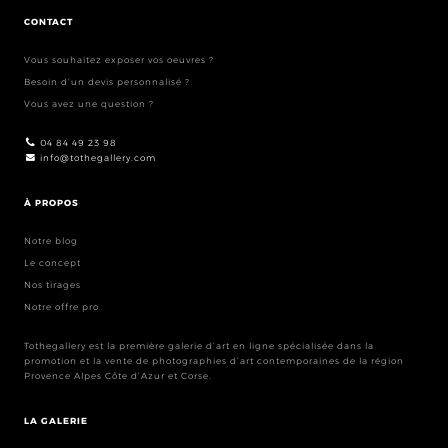
CONTACT
Vous souhaitez exposer vos oeuvres ?
Besoin d’un devis personnalisé ?
Vous avez une question ?
04 84 49 23 98
info@tothegallery.com
À PROPOS
Notre blog
Le concept
Nos tirages
Notre offre pro
Tothegallery est la première galerie d’art en ligne spécialisée dans la
promotion et la vente de photographies d’art contemporaines de la région
Provence Alpes Côte d’Azur et Corse.
LA GALERIE