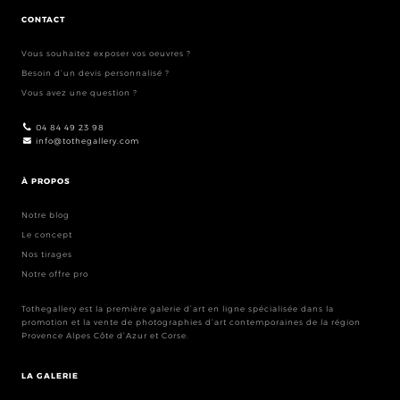
CONTACT
Vous souhaitez exposer vos oeuvres ?
Besoin d’un devis personnalisé ?
Vous avez une question ?
04 84 49 23 98
info@tothegallery.com
À PROPOS
Notre blog
Le concept
Nos tirages
Notre offre pro
Tothegallery est la première galerie d’art en ligne spécialisée dans la
promotion et la vente de photographies d’art contemporaines de la région
Provence Alpes Côte d’Azur et Corse.
LA GALERIE