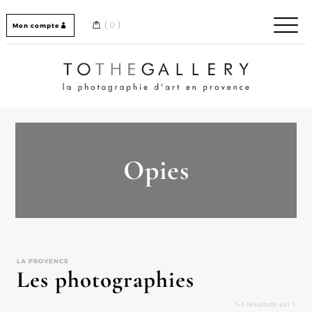
Skip
to
0
Mon compte
content
Home / Accueil
Opies
LA PROVENCE
Les photographies
1–1 résultats sur 1