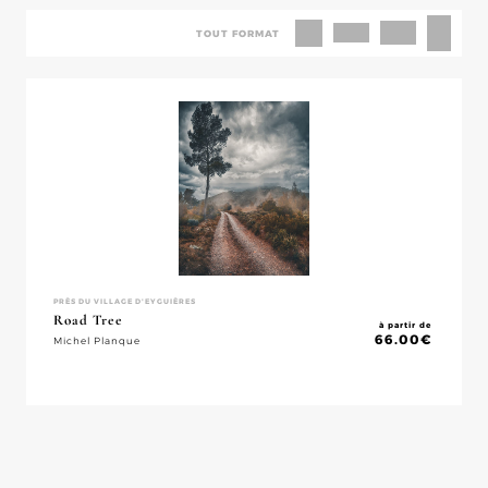
TOUT FORMAT
PRÈS DU VILLAGE D'EYGUIÈRES
Road Tree
à partir de
66.00
€
Michel Planque