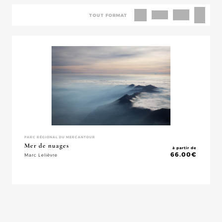
TOUT FORMAT
PARC RÉGIONAL DU MERCANTOUR
Mer de nuages
à partir de
66.00
€
Marc Lelièvre