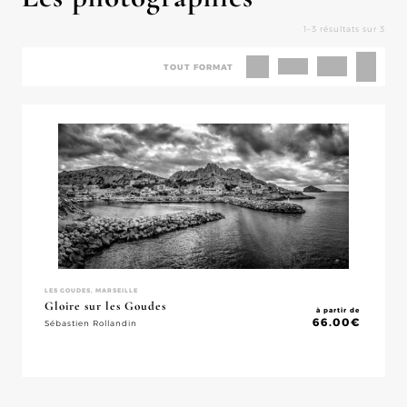
1–3 résultats sur 3
TOUT FORMAT
LES GOUDES, MARSEILLE
Gloire sur les Goudes
à partir de
66.00
€
Sébastien Rollandin