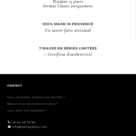
Pendant 15 jours
Format Classic uniquement
100% MADE IN PROVENCE
Un savoir faire artisanal
TIRAGES EN SÉRIES LIMITÉES
+ Certificat d’authenticité
CONTACT
Vous souhaitez exposer vos oeuvres ?
Besoin d’un devis personnalisé ?
Vous avez une question ?
04 84 49 23 98
info@tothegallery.com