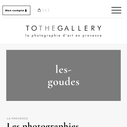
Skip
to
0
Mon compte
content
Home / Accueil
les-
goudes
LA PROVENCE
Les photographies