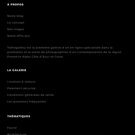
À PROPOS
Notre blog
Le concept
Nos tirages
Notre offre pro
Tothegallery est la première galerie d’art en ligne spécialisée dans la
promotion et la vente de photographies d’art contemporaines de la région
Provence Alpes Côte d’Azur et Corse.
LA GALERIE
Livraison & retours
Paiement sécurisé
Conditions générales de vente
Les questions fréquentes
THÉMATIQUES
Faune
Architecture