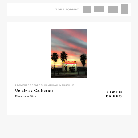
TOUT FORMAT
PROMENADE GEORGES POMPIDOU, MARSEILLE
Un air de Californie
à partir de
66.00
€
Eléonore Bizeul