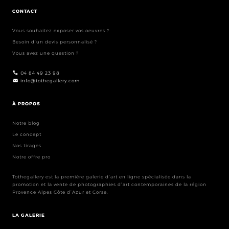
CONTACT
Vous souhaitez exposer vos oeuvres ?
Besoin d’un devis personnalisé ?
Vous avez une question ?
04 84 49 23 98
info@tothegallery.com
À PROPOS
Notre blog
Le concept
Nos tirages
Notre offre pro
Tothegallery est la première galerie d’art en ligne spécialisée dans la
promotion et la vente de photographies d’art contemporaines de la région
Provence Alpes Côte d’Azur et Corse.
LA GALERIE