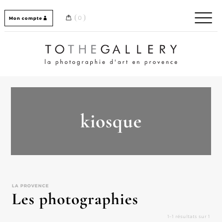
Skip
to
0
Mon compte
content
Home / Accueil
kiosque
LA PROVENCE
Les photographies
1–1 résultats sur 1