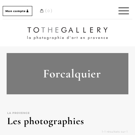
Skip
to
0
Mon compte
content
Home / Accueil
Forcalquier
LA PROVENCE
Les photographies
1–1 résultats sur 1