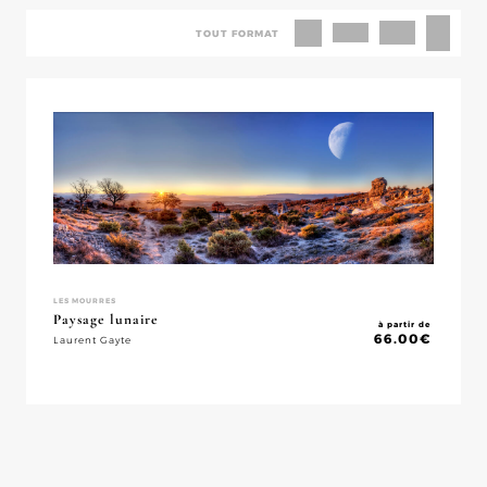
TOUT FORMAT
LES MOURRES
Paysage lunaire
à partir de
66.00
€
Laurent Gayte