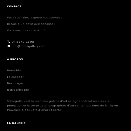
CONTACT
Vous souhaitez exposer vos oeuvres ?
Besoin d’un devis personnalisé ?
Vous avez une question ?
04 84 49 23 98
info@tothegallery.com
À PROPOS
Notre blog
Le concept
Nos tirages
Notre offre pro
Tothegallery est la première galerie d’art en ligne spécialisée dans la
promotion et la vente de photographies d’art contemporaines de la région
Provence Alpes Côte d’Azur et Corse.
LA GALERIE