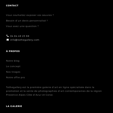
CONTACT
Vous souhaitez exposer vos oeuvres ?
Besoin d’un devis personnalisé ?
Vous avez une question ?
04 84 49 23 98
info@tothegallery.com
À PROPOS
Notre blog
Le concept
Nos tirages
Notre offre pro
Tothegallery est la première galerie d’art en ligne spécialisée dans la
promotion et la vente de photographies d’art contemporaines de la région
Provence Alpes Côte d’Azur et Corse.
LA GALERIE