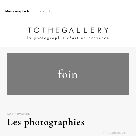
Skip
to
0
Mon compte
content
Home / Accueil
foin
LA PROVENCE
Les photographies
1–1 résultats sur 1