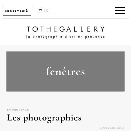
Skip
to
0
Mon compte
content
Home / Accueil
fenêtres
LA PROVENCE
Les photographies
1–2 résultats sur 2