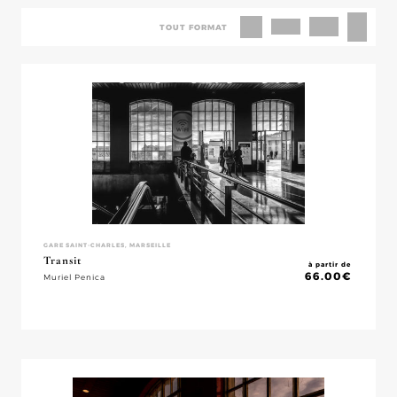
TOUT FORMAT
GARE SAINT-CHARLES, MARSEILLE
Transit
à partir de
66.00
€
Muriel Penica