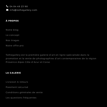
04 84 49 23 98
info@tothegallery.com
À PROPOS
Notre blog
Le concept
Nos tirages
Notre offre pro
Tothegallery est la première galerie d’art en ligne spécialisée dans la
promotion et la vente de photographies d’art contemporaines de la région
Provence Alpes Côte d’Azur et Corse.
LA GALERIE
Livraison & retours
Paiement sécurisé
Conditions générales de vente
Les questions fréquentes