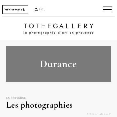
Skip
to
0
Mon compte
content
Home / Accueil
Durance
LA PROVENCE
Les photographies
1–2 résultats sur 2