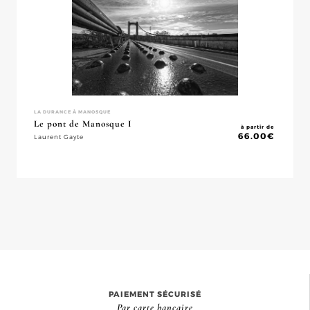
LA DURANCE À MANOSQUE
Le pont de Manosque I
à partir de
66.00
€
Laurent Gayte
PAIEMENT SÉCURISÉ
Par carte bancaire