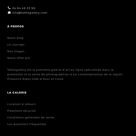
04 84 49 23 98
info@tothegallery.com
À PROPOS
Notre blog
Le concept
Nos tirages
Notre offre pro
Tothegallery est la première galerie d’art en ligne spécialisée dans la
promotion et la vente de photographies d’art contemporaines de la région
Provence Alpes Côte d’Azur et Corse.
LA GALERIE
Livraison & retours
Paiement sécurisé
Conditions générales de vente
Les questions fréquentes