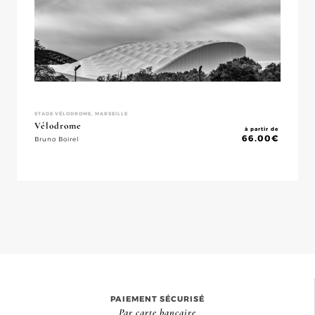
STADE VÉLODROME, MARSEILLE
Vélodrome
à partir de
66.00
€
Bruno Boirel
PAIEMENT SÉCURISÉ
Par carte bancaire