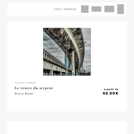
TOUT FORMAT
VIADUC D'ARENC
Le ventre du serpent
à partir de
66.00
€
Bruno Boirel