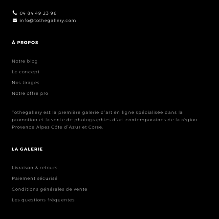
04 84 49 23 98
info@tothegallery.com
À PROPOS
Notre blog
Le concept
Nos tirages
Notre offre pro
Tothegallery est la première galerie d’art en ligne spécialisée dans la
promotion et la vente de photographies d’art contemporaines de la région
Provence Alpes Côte d’Azur et Corse.
LA GALERIE
Livraison & retours
Paiement sécurisé
Conditions générales de vente
Les questions fréquentes