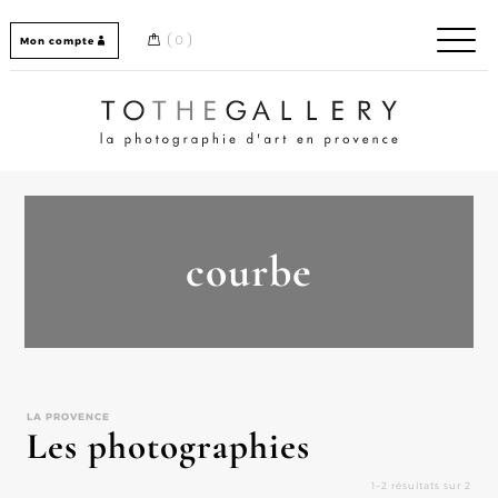
Skip
to
0
Mon compte
content
Home / Accueil
courbe
LA PROVENCE
Les photographies
1–2 résultats sur 2