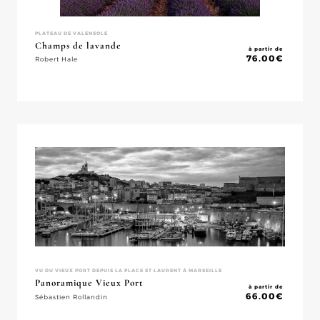
PLATEAU DE VALENSOLE
Champs de lavande
à partir de
76.00
€
Robert Hale
VU DU VIEUX PORT DEPUIS LA PLACE ST LAURENT À MARSEILLE
Panoramique Vieux Port
à partir de
66.00
€
Sébastien Rollandin