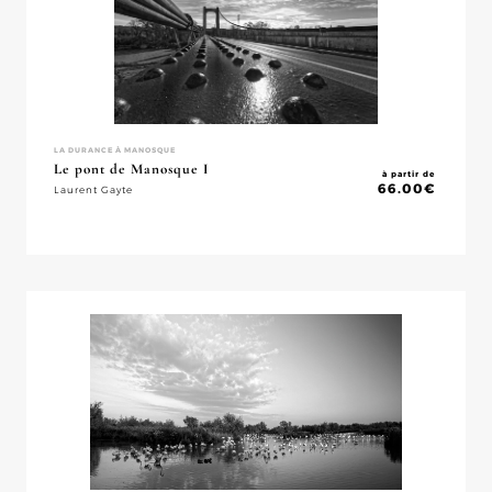
LA DURANCE À MANOSQUE
Le pont de Manosque I
à partir de
66.00
€
Laurent Gayte