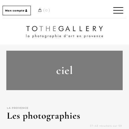
Skip
to
0
Mon compte
content
Home / Accueil
ciel
LA PROVENCE
Les photographies
37–48 résultats sur 59