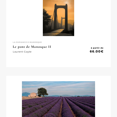
LA DURANCE À MANOSQUE
Le pont de Manosque II
à partir de
66.00
€
Laurent Gayte