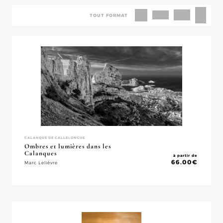
TOUT FORMAT
CALANQUE DE CALLELONGUE
Ombres et lumières dans les
Calanques
à partir de
66.00
€
Marc Lelièvre