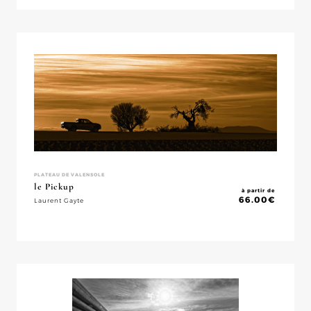
PLATEAU DE VALENSOLE
le Pickup
à partir de
66.00
€
Laurent Gayte