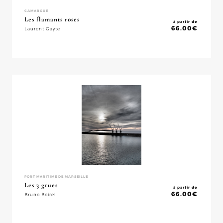
CAMARGUE
Les flamants roses
à partir de
66.00
€
Laurent Gayte
PORT MARITIME DE MARSEILLE
Les 3 grues
à partir de
66.00
€
Bruno Boirel