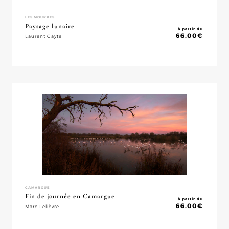
LES MOURRES
Paysage lunaire
à partir de
66.00
€
Laurent Gayte
CAMARGUE
Fin de journée en Camargue
à partir de
66.00
€
Marc Lelièvre