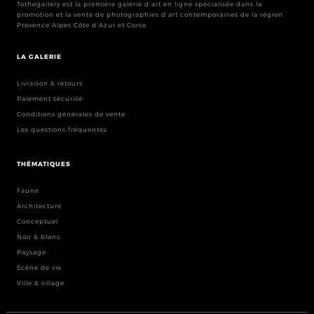
Tothegallery est la première galerie d’art en ligne spécialisée dans la
promotion et la vente de photographies d’art contemporaines de la région
Provence Alpes Côte d’Azur et Corse.
LA GALERIE
Livraison & retours
Paiement sécurisé
Conditions générales de vente
Les questions fréquentes
THÉMATIQUES
Faune
Architecture
Conceptuel
Noir & blanc
Paysage
Scène de vie
Ville & village