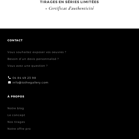
TIRAGES EN SÉRIES LIMITÉES
+ Certificat d’authenticité
CONTACT
Vous souhaitez exposer vos oeuvres ?
Besoin d’un devis personnalisé ?
Vous avez une question ?
04 84 49 23 98
info@tothegallery.com
À PROPOS
Notre blog
Le concept
Nos tirages
Notre offre pro