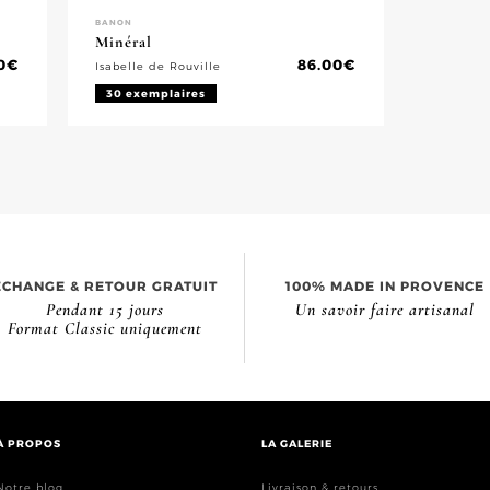
BANON
Minéral
0
€
86.00
€
Isabelle de Rouville
30 exemplaires
ÉCHANGE & RETOUR GRATUIT
100% MADE IN PROVENCE
Pendant 15 jours
Un savoir faire artisanal
Format Classic uniquement
À PROPOS
LA GALERIE
Notre blog
Livraison & retours