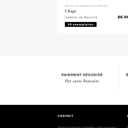
RUE DE LA BOURGADE À BANON
Chape
86.0
Isabelle de Rouville
30 exemplaires
PAIEMENT SÉCURISÉ
Par carte bancaire
CONTACT
Vous souhaitez exposer vos oeuvres ?