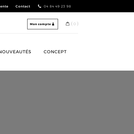
vente
Contact
04 84 49 23 98
0
Mon compte
NOUVEAUTÉS
CONCEPT