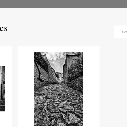
es
TO