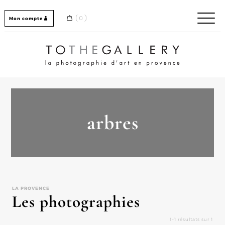
Skip
to
0
Mon compte
content
Home / Accueil
arbres
LA PROVENCE
Les photographies
1–1 résultats sur 1