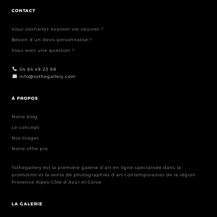
CONTACT
Vous souhaitez exposer vos oeuvres ?
Besoin d’un devis personnalisé ?
Vous avez une question ?
04 84 49 23 98
info@tothegallery.com
À PROPOS
Notre blog
Le concept
Nos tirages
Notre offre pro
Tothegallery est la première galerie d’art en ligne spécialisée dans la
promotion et la vente de photographies d’art contemporaines de la région
Provence Alpes Côte d’Azur et Corse.
LA GALERIE