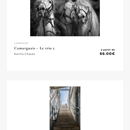
CAMARGUE
Camarguais – Le trio 2
à partir de
66.00
€
Karine Chavas