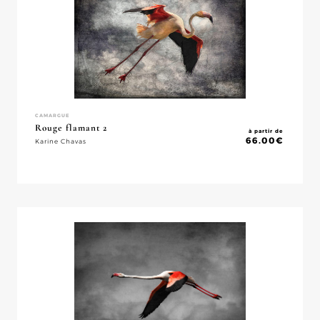
CAMARGUE
Rouge flamant 2
à partir de
66.00
€
Karine Chavas