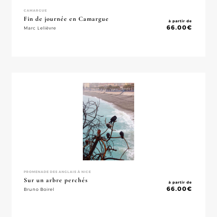
CAMARGUE
Fin de journée en Camargue
à partir de
66.00
€
Marc Lelièvre
PROMENADE DES ANGLAIS À NICE
Sur un arbre perchés
à partir de
66.00
€
Bruno Boirel