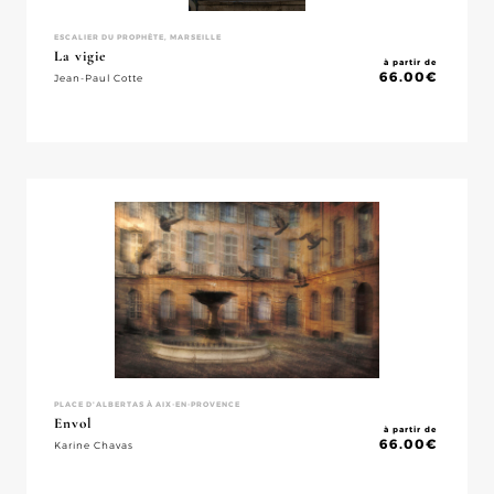
ESCALIER DU PROPHÈTE, MARSEILLE
La vigie
à partir de
66.00
€
Jean-Paul Cotte
PLACE D'ALBERTAS À AIX-EN-PROVENCE
Envol
à partir de
66.00
€
Karine Chavas