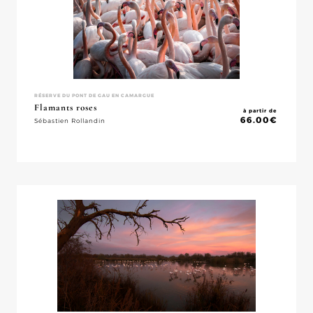
RÉSERVE DU PONT DE GAU EN CAMARGUE
Flamants roses
à partir de
66.00
€
Sébastien Rollandin