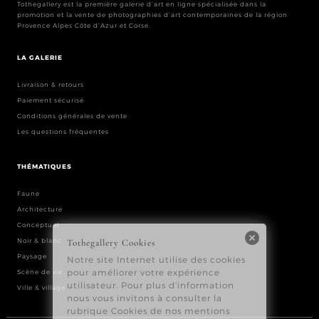
Tothegallery est la première galerie d’art en ligne spécialisée dans la
promotion et la vente de photographies d’art contemporaines de la région
Provence Alpes Côte d’Azur et Corse.
LA GALERIE
Livraison & retours
Paiement sécurisé
Conditions générales de vente
Les questions fréquentes
THÉMATIQUES
Faune
Architecture
Conceptuel
Noir & blanc
Paysage
Scène de vie
Ville & village