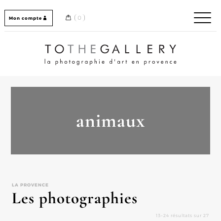
Skip
to
0
Mon compte
content
Home / Accueil
animaux
LA PROVENCE
Les photographies
13–24 résultats sur 27