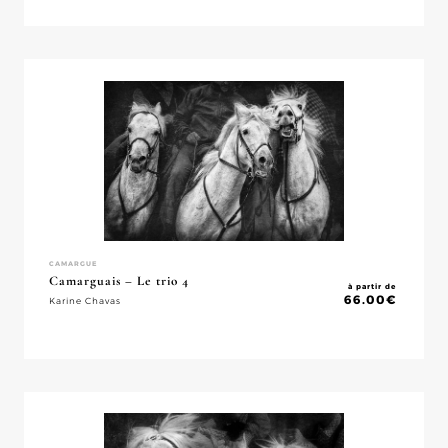
CAMARGUE
Camarguais – Le trio 4
à partir de
66.00
€
Karine Chavas