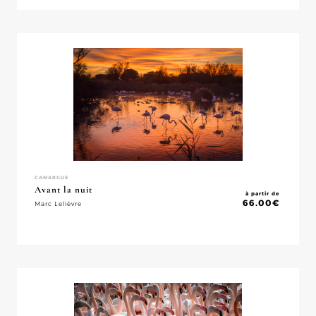
CAMARGUE
Avant la nuit
à partir de
66.00
€
Marc Lelièvre