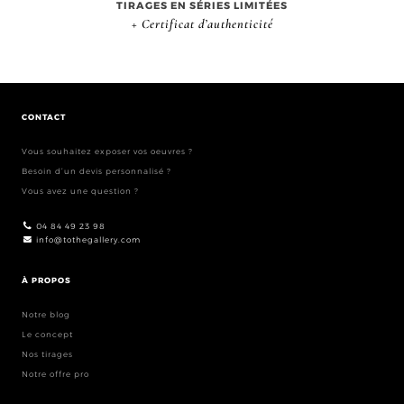
TIRAGES EN SÉRIES LIMITÉES
+ Certificat d’authenticité
CONTACT
Vous souhaitez exposer vos oeuvres ?
Besoin d’un devis personnalisé ?
Vous avez une question ?
04 84 49 23 98
info@tothegallery.com
À PROPOS
Notre blog
Le concept
Nos tirages
Notre offre pro