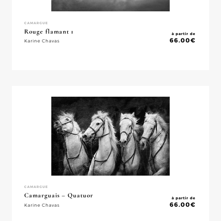
CAMARGUE
Rouge flamant 1
à partir de
66.00
€
Karine Chavas
CAMARGUE
Camarguais – Quatuor
à partir de
66.00
€
Karine Chavas