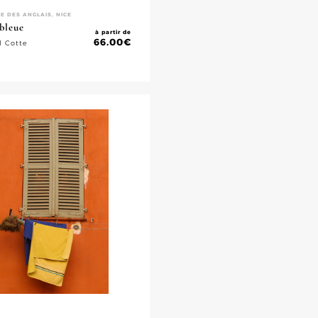
 DES ANGLAIS, NICE
bleue
à partir de
66.00
€
l Cotte