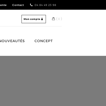
vente
Contact
04 84 49 23 98
0
Mon compte
NOUVEAUTÉS
CONCEPT