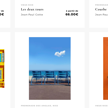
VIEUX NICE
PROMENADE
Les deux tours
Courbe 
r de
à partir de
0
€
66.00
€
Jean-Paul Cotte
Jean-Pau
PROMENADE DES ANGLAIS, NICE
VIEUX NICE