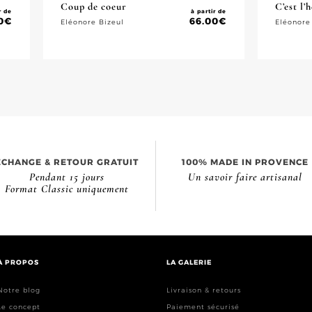
Coup de coeur
C’est l’
r de
à partir de
0
€
66.00
€
Eléonore Bizeul
Eléonore
ÉCHANGE & RETOUR GRATUIT
100% MADE IN PROVENCE
Pendant 15 jours
Un savoir faire artisanal
Format Classic uniquement
À PROPOS
LA GALERIE
Notre blog
Livraison & retours
Le concept
Paiement sécurisé