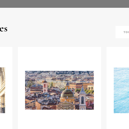
es
TO