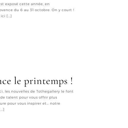
est exposé cette année, en
ovence du 6 au 31 octobre. On y court !
i [...]
ce le printemps !
i, les nouvelles de Tothegallery le font
e talent pour vous offrir plus
re pour vous inspirer et… notre
..]