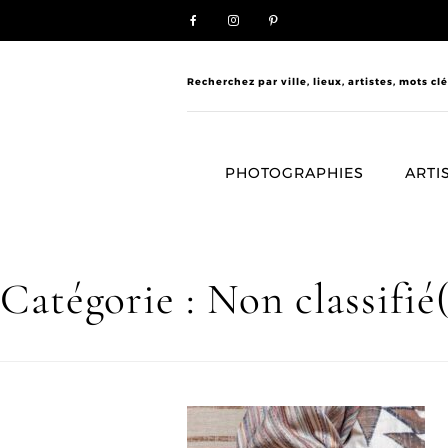
Skip
to
content
Rechercher :
PHOTOGRAPHIES
ARTI
Catégorie :
Non classifié