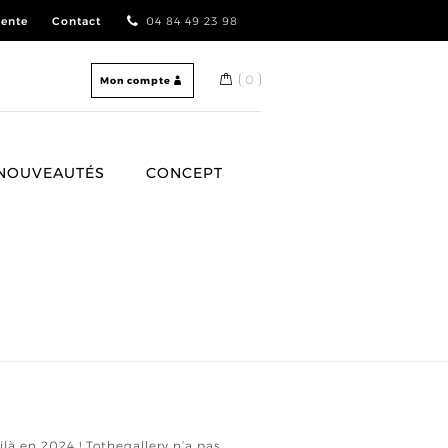
vente
Contact
04 84 49 23 98
0
Mon compte
NOUVEAUTÉS
CONCEPT
ilà en 2024 ! Tothegallery n’a pas