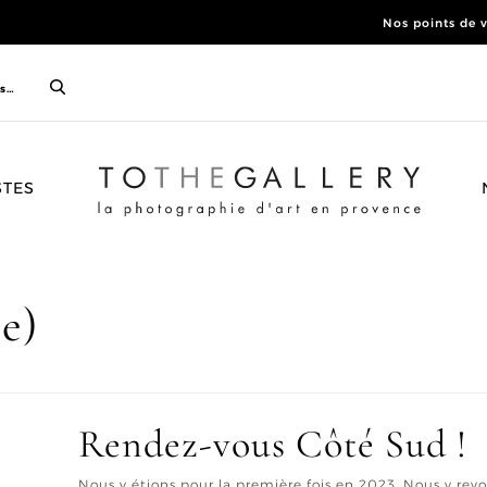
Nos points de 
ACCUEIL
STES
(e)
Rendez-vous Côté Sud !
Nous y étions pour la première fois en 2023. Nous y revo