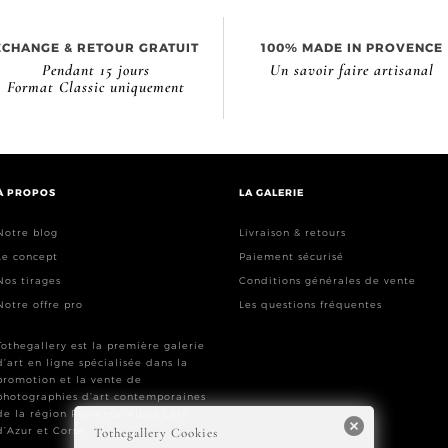
ÉCHANGE & RETOUR GRATUIT
100% MADE IN PROVENCE
Pendant 15 jours
Un savoir faire artisanal
Format Classic uniquement
À PROPOS
LA GALERIE
Notre blog
Livraison & retours
Le concept
Paiement sécurisé
Nos tirages
Conditions générales de vente
Notre offre pro
Les questions fréquentes
Tothegallery est la première galerie
d’art en ligne spécialisée dans la
promotion et la vente de
photographies d’art contemporaines
de la région Provence Alpes Côte
d’Azur et Corse.
Tothegallery Cookies