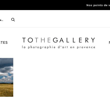
Nos points de 
ACCUEIL
STES