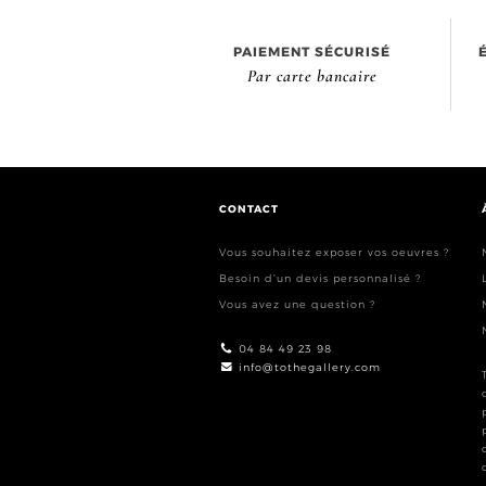
PAIEMENT SÉCURISÉ
Par carte bancaire
CONTACT
Vous souhaitez exposer vos oeuvres ?
Besoin d’un devis personnalisé ?
Vous avez une question ?
04 84 49 23 98
info@tothegallery.com