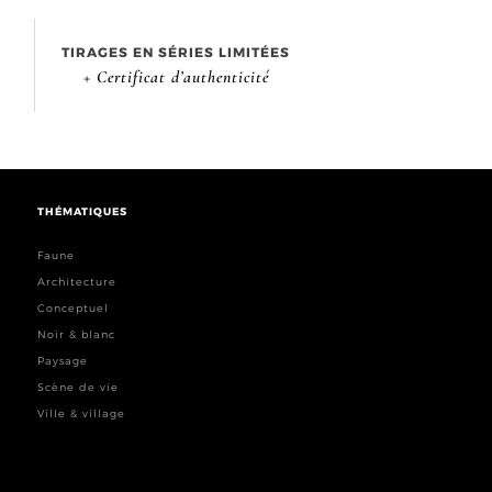
TIRAGES EN SÉRIES LIMITÉES
+ Certificat d’authenticité
THÉMATIQUES
Faune
Architecture
Conceptuel
Noir & blanc
Paysage
Scène de vie
Ville & village